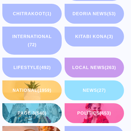
CHITRAKOOT
(1)
DEORIA NEWS
(53)
INTERNATIONAL
KITABI KONA
(3)
(72)
LIFESTYLE
(492)
LOCAL NEWS
(263)
NATIONAL
(1959)
NEWS
(27)
PAGE 3
(540)
POLITICS
(653)