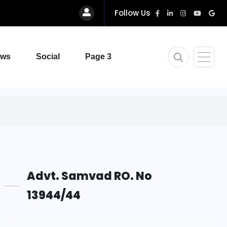
Follow Us
ews
Social
Page 3
Advt. Samvad RO. No
13944/44