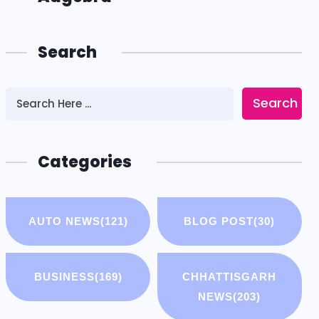
Search
Search
Categories
AUTO NEWS
(121)
BLOG POST
(30)
BUSINESS
(169)
CHHATTISGARH
NEWS
(203)