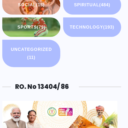
SOCIAL
(15)
SPIRITUAL
(484)
SPORTS
(79)
TECHNOLOGY
(193)
UNCATEGORIZED
(11)
RO. No 13404/ 86