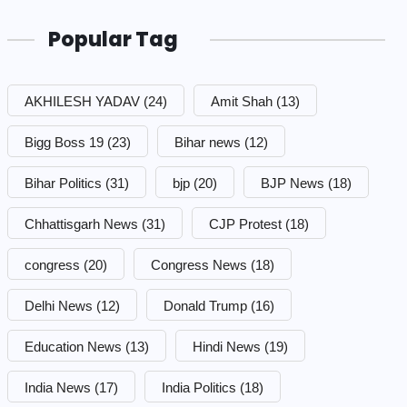
Popular Tag
AKHILESH YADAV
(24)
Amit Shah
(13)
Bigg Boss 19
(23)
Bihar news
(12)
Bihar Politics
(31)
bjp
(20)
BJP News
(18)
Chhattisgarh News
(31)
CJP Protest
(18)
congress
(20)
Congress News
(18)
Delhi News
(12)
Donald Trump
(16)
Education News
(13)
Hindi News
(19)
India News
(17)
India Politics
(18)