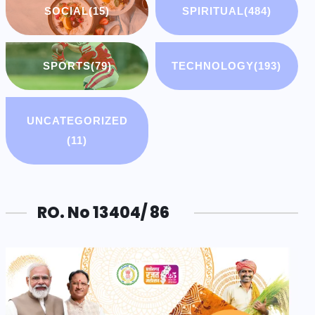
SOCIAL
(15)
SPIRITUAL
(484)
SPORTS
(79)
TECHNOLOGY
(193)
UNCATEGORIZED
(11)
RO. No 13404/ 86