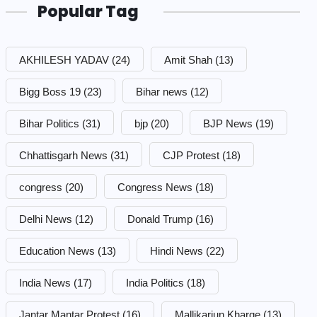
Popular Tag
AKHILESH YADAV
(24)
Amit Shah
(13)
Bigg Boss 19
(23)
Bihar news
(12)
Bihar Politics
(31)
bjp
(20)
BJP News
(19)
Chhattisgarh News
(31)
CJP Protest
(18)
congress
(20)
Congress News
(18)
Delhi News
(12)
Donald Trump
(16)
Education News
(13)
Hindi News
(22)
India News
(17)
India Politics
(18)
Jantar Mantar Protest
(16)
Mallikarjun Kharge
(13)