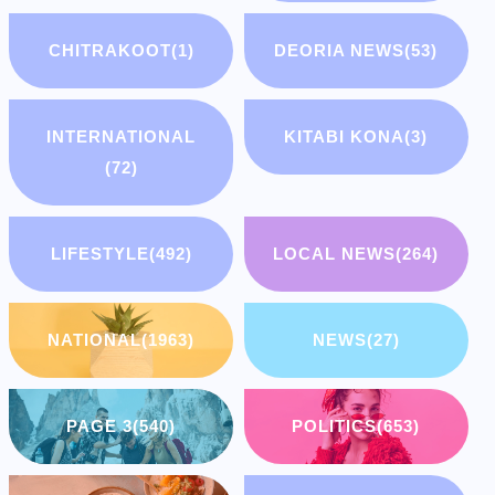
CHITRAKOOT
(1)
DEORIA NEWS
(53)
INTERNATIONAL
KITABI KONA
(3)
(72)
LIFESTYLE
(492)
LOCAL NEWS
(264)
NATIONAL
(1963)
NEWS
(27)
PAGE 3
(540)
POLITICS
(653)