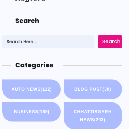
Search
Search
Categories
AUTO NEWS
(122)
BLOG POST
(30)
BUSINESS
(169)
CHHATTISGARH
NEWS
(203)