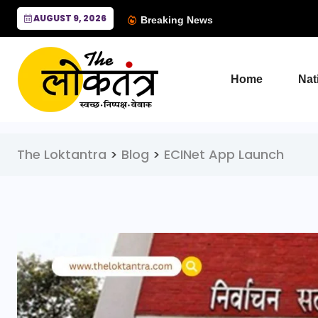
AUGUST 9, 2026
Breaking News
Home
Nat
The Loktantra
>
Blog
>
ECINet App Launch