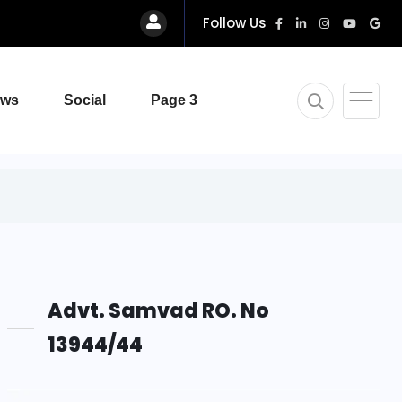
Follow Us
ews
Social
Page 3
Advt. Samvad RO. No
13944/44