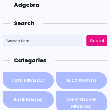
Adgebra
Search
Search
Categories
AUTO NEWS
(121)
BLOG POST
(30)
BUSINESS
(169)
CHHATTISGARH
NEWS
(203)