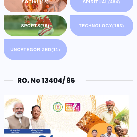
SOCIAL
(15)
SPIRITUAL
(484)
SPORTS
(79)
TECHNOLOGY
(193)
UNCATEGORIZED
(11)
RO. No 13404/ 86