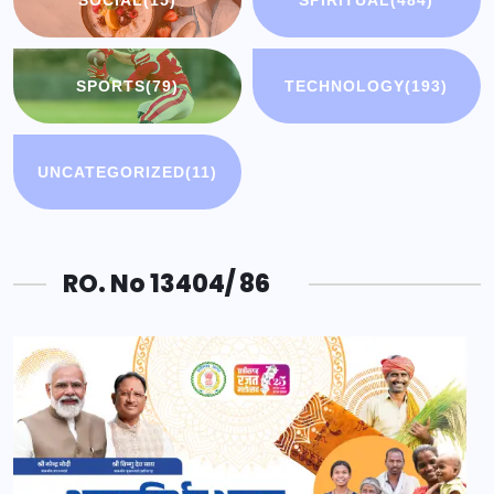
SOCIAL
(15)
SPIRITUAL
(484)
SPORTS
(79)
TECHNOLOGY
(193)
UNCATEGORIZED
(11)
RO. No 13404/ 86