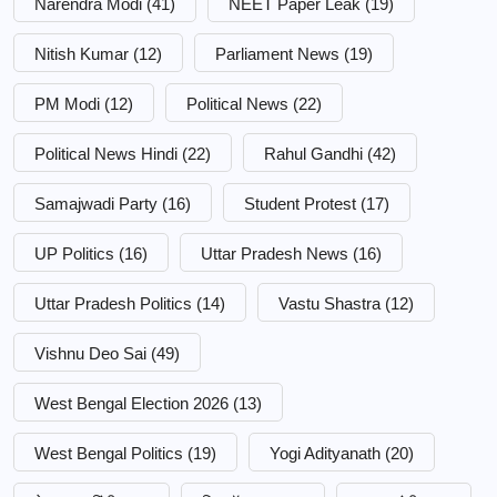
Narendra Modi
(41)
NEET Paper Leak
(19)
Nitish Kumar
(12)
Parliament News
(19)
PM Modi
(12)
Political News
(22)
Political News Hindi
(22)
Rahul Gandhi
(42)
Samajwadi Party
(16)
Student Protest
(17)
UP Politics
(16)
Uttar Pradesh News
(16)
Uttar Pradesh Politics
(14)
Vastu Shastra
(12)
Vishnu Deo Sai
(49)
West Bengal Election 2026
(13)
West Bengal Politics
(19)
Yogi Adityanath
(20)