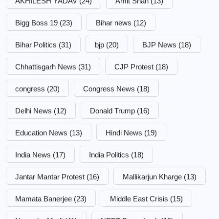
AKHILESH YADAV
(24)
Amit Shah
(13)
Bigg Boss 19
(23)
Bihar news
(12)
Bihar Politics
(31)
bjp
(20)
BJP News
(18)
Chhattisgarh News
(31)
CJP Protest
(18)
congress
(20)
Congress News
(18)
Delhi News
(12)
Donald Trump
(16)
Education News
(13)
Hindi News
(19)
India News
(17)
India Politics
(18)
Jantar Mantar Protest
(16)
Mallikarjun Kharge
(13)
Mamata Banerjee
(23)
Middle East Crisis
(15)