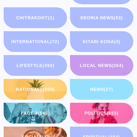
CHITRAKOOT
(1)
DEORIA NEWS
(53)
INTERNATIONAL
(72)
KITABI KONA
(3)
LIFESTYLE
(492)
LOCAL NEWS
(264)
NATIONAL
(1959)
NEWS
(27)
PAGE 3
(540)
POLITICS
(653)