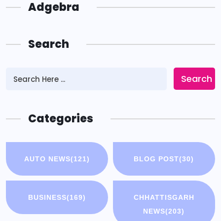
Adgebra
Search
Search
Categories
AUTO NEWS
(121)
BLOG POST
(30)
BUSINESS
(169)
CHHATTISGARH
NEWS
(203)