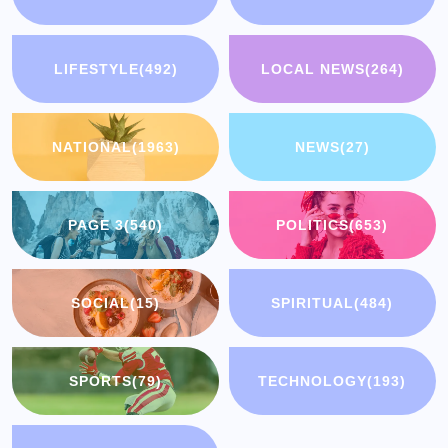
LIFESTYLE
(492)
LOCAL NEWS
(264)
NATIONAL
(1963)
NEWS
(27)
PAGE 3
(540)
POLITICS
(653)
SOCIAL
(15)
SPIRITUAL
(484)
SPORTS
(79)
TECHNOLOGY
(193)