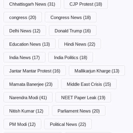
Chhattisgarh News
(31)
CJP Protest
(18)
congress
(20)
Congress News
(18)
Delhi News
(12)
Donald Trump
(16)
Education News
(13)
Hindi News
(22)
India News
(17)
India Politics
(18)
Jantar Mantar Protest
(16)
Mallikarjun Kharge
(13)
Mamata Banerjee
(23)
Middle East Crisis
(15)
Narendra Modi
(41)
NEET Paper Leak
(19)
Nitish Kumar
(12)
Parliament News
(20)
PM Modi
(12)
Political News
(22)