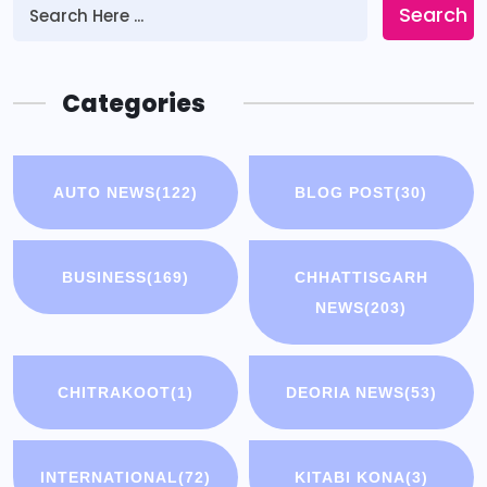
Search
Categories
AUTO NEWS
(122)
BLOG POST
(30)
BUSINESS
(169)
CHHATTISGARH
NEWS
(203)
CHITRAKOOT
(1)
DEORIA NEWS
(53)
INTERNATIONAL
(72)
KITABI KONA
(3)