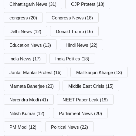
Chhattisgarh News
(31)
CJP Protest
(18)
congress
(20)
Congress News
(18)
Delhi News
(12)
Donald Trump
(16)
Education News
(13)
Hindi News
(22)
India News
(17)
India Politics
(18)
Jantar Mantar Protest
(16)
Mallikarjun Kharge
(13)
Mamata Banerjee
(23)
Middle East Crisis
(15)
Narendra Modi
(41)
NEET Paper Leak
(19)
Nitish Kumar
(12)
Parliament News
(20)
PM Modi
(12)
Political News
(22)