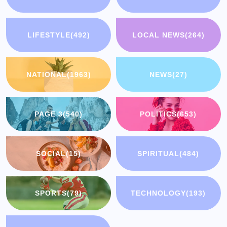
LIFESTYLE
(492)
LOCAL NEWS
(264)
NATIONAL
(1963)
NEWS
(27)
PAGE 3
(540)
POLITICS
(653)
SOCIAL
(15)
SPIRITUAL
(484)
SPORTS
(79)
TECHNOLOGY
(193)