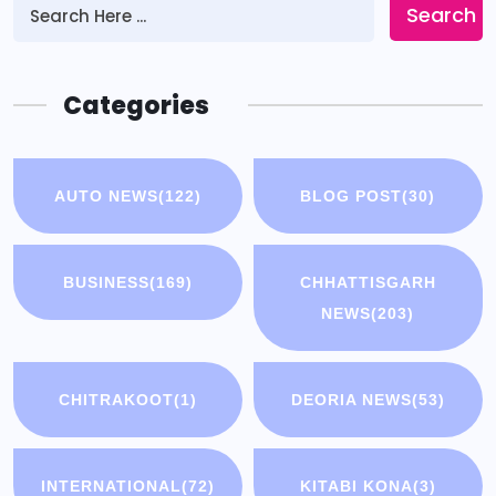
Search
Categories
AUTO NEWS
(122)
BLOG POST
(30)
BUSINESS
(169)
CHHATTISGARH
NEWS
(203)
CHITRAKOOT
(1)
DEORIA NEWS
(53)
INTERNATIONAL
(72)
KITABI KONA
(3)