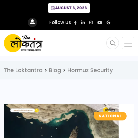
AUGUST 6, 2026
Follow Us
The Loktantra
>
Blog
>
Hormuz Security
NATIONAL