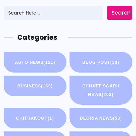
Search
Categories
AUTO NEWS
(121)
BLOG POST
(30)
BUSINESS
(169)
CHHATTISGARH
NEWS
(203)
CHITRAKOOT
(1)
DEORIA NEWS
(53)