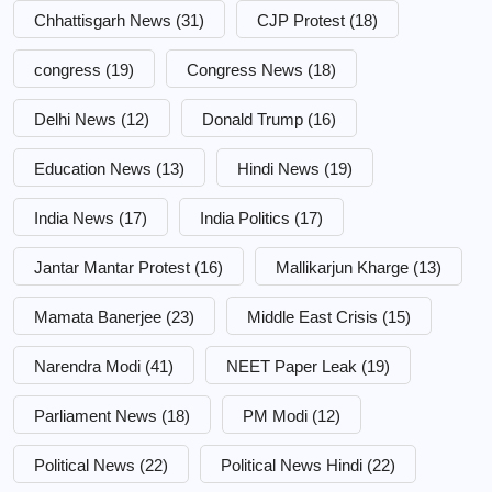
Chhattisgarh News
(31)
CJP Protest
(18)
congress
(19)
Congress News
(18)
Delhi News
(12)
Donald Trump
(16)
Education News
(13)
Hindi News
(19)
India News
(17)
India Politics
(17)
Jantar Mantar Protest
(16)
Mallikarjun Kharge
(13)
Mamata Banerjee
(23)
Middle East Crisis
(15)
Narendra Modi
(41)
NEET Paper Leak
(19)
Parliament News
(18)
PM Modi
(12)
Political News
(22)
Political News Hindi
(22)