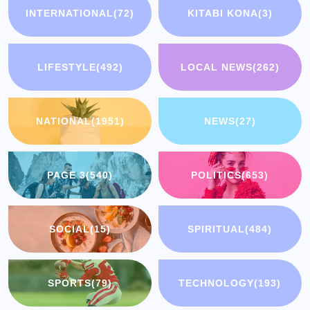
INTERNATIONAL
(72)
KITABI KONA
(3)
LIFESTYLE
(492)
LOCAL NEWS
(262)
NATIONAL
(1951)
NEWS
(27)
PAGE 3
(540)
POLITICS
(653)
SOCIAL
(15)
SPIRITUAL
(484)
SPORTS
(79)
TECHNOLOGY
(193)