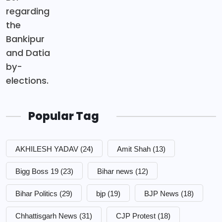
Popular Tag
AKHILESH YADAV
(24)
Amit Shah
(13)
Bigg Boss 19
(23)
Bihar news
(12)
Bihar Politics
(29)
bjp
(19)
BJP News
(18)
Chhattisgarh News
(31)
CJP Protest
(18)