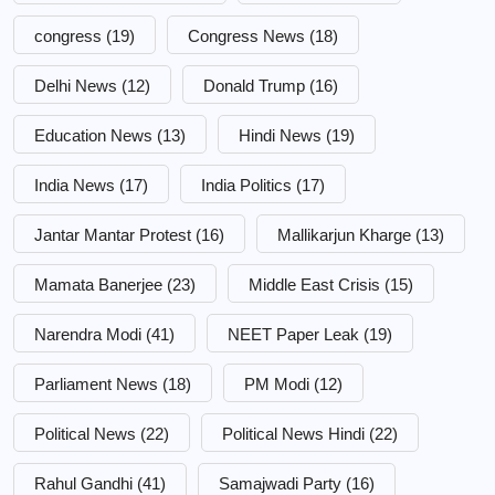
congress
(19)
Congress News
(18)
Delhi News
(12)
Donald Trump
(16)
Education News
(13)
Hindi News
(19)
India News
(17)
India Politics
(17)
Jantar Mantar Protest
(16)
Mallikarjun Kharge
(13)
Mamata Banerjee
(23)
Middle East Crisis
(15)
Narendra Modi
(41)
NEET Paper Leak
(19)
Parliament News
(18)
PM Modi
(12)
Political News
(22)
Political News Hindi
(22)
Rahul Gandhi
(41)
Samajwadi Party
(16)