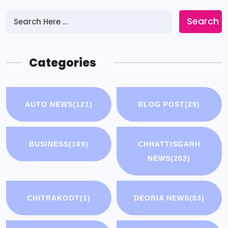
Search
Categories
AUTO NEWS
(121)
BLOG POST
(29)
BUSINESS
(169)
CHHATTISGARH
NEWS
(203)
CHITRAKOOT
(1)
DEORIA NEWS
(53)