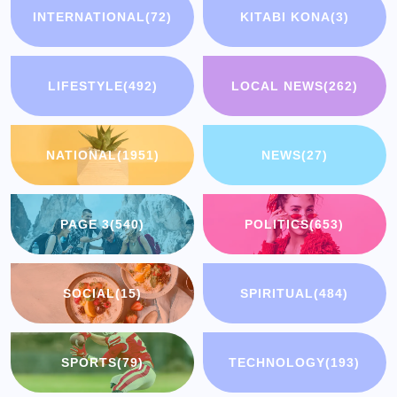
INTERNATIONAL
(72)
KITABI KONA
(3)
LIFESTYLE
(492)
LOCAL NEWS
(262)
NATIONAL
(1951)
NEWS
(27)
PAGE 3
(540)
POLITICS
(653)
SOCIAL
(15)
SPIRITUAL
(484)
SPORTS
(79)
TECHNOLOGY
(193)