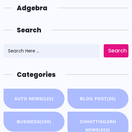
Adgebra
Search
Search
Categories
AUTO NEWS
(122)
BLOG POST
(30)
BUSINESS
(169)
CHHATTISGARH
NEWS
(203)