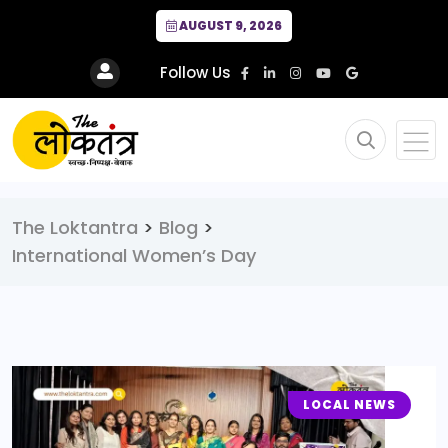
AUGUST 9, 2026
Follow Us
The Loktantra
>
Blog
>
International Women’s Day
LOCAL NEWS