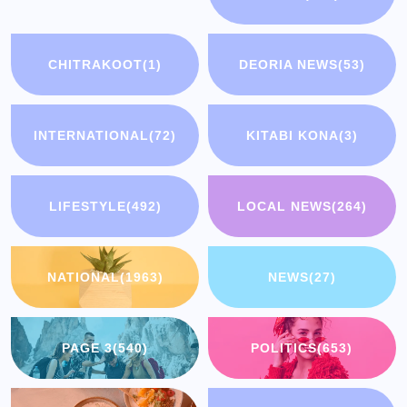
CHITRAKOOT
(1)
DEORIA NEWS
(53)
INTERNATIONAL
(72)
KITABI KONA
(3)
LIFESTYLE
(492)
LOCAL NEWS
(264)
NATIONAL
(1963)
NEWS
(27)
PAGE 3
(540)
POLITICS
(653)