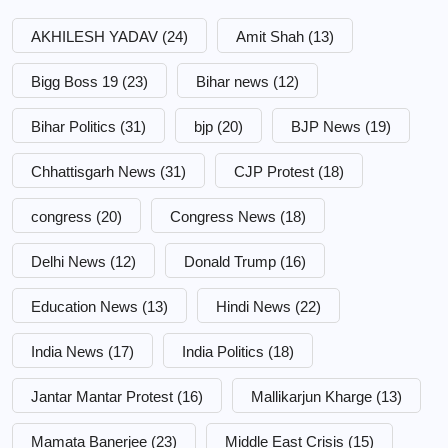
AKHILESH YADAV
(24)
Amit Shah
(13)
Bigg Boss 19
(23)
Bihar news
(12)
Bihar Politics
(31)
bjp
(20)
BJP News
(19)
Chhattisgarh News
(31)
CJP Protest
(18)
congress
(20)
Congress News
(18)
Delhi News
(12)
Donald Trump
(16)
Education News
(13)
Hindi News
(22)
India News
(17)
India Politics
(18)
Jantar Mantar Protest
(16)
Mallikarjun Kharge
(13)
Mamata Banerjee
(23)
Middle East Crisis
(15)