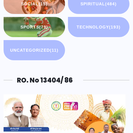
SOCIAL
(15)
SPIRITUAL
(484)
SPORTS
(79)
TECHNOLOGY
(193)
UNCATEGORIZED
(11)
RO. No 13404/ 86