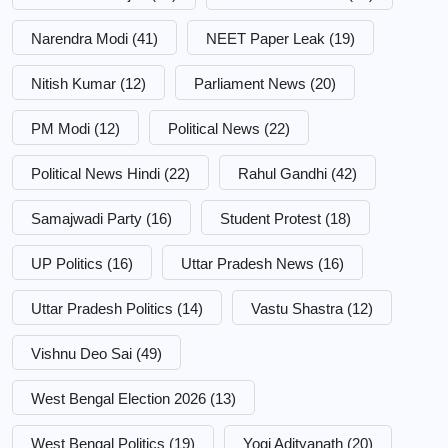
Narendra Modi
(41)
NEET Paper Leak
(19)
Nitish Kumar
(12)
Parliament News
(20)
PM Modi
(12)
Political News
(22)
Political News Hindi
(22)
Rahul Gandhi
(42)
Samajwadi Party
(16)
Student Protest
(18)
UP Politics
(16)
Uttar Pradesh News
(16)
Uttar Pradesh Politics
(14)
Vastu Shastra
(12)
Vishnu Deo Sai
(49)
West Bengal Election 2026
(13)
West Bengal Politics
(19)
Yogi Adityanath
(20)