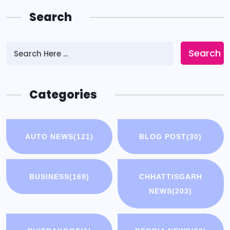
Search
Search
Categories
AUTO NEWS
(121)
BLOG POST
(30)
BUSINESS
(169)
CHHATTISGARH
NEWS
(203)