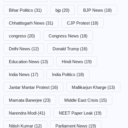
Bihar Politics
(31)
bjp
(20)
BJP News
(18)
Chhattisgarh News
(31)
CJP Protest
(18)
congress
(20)
Congress News
(18)
Delhi News
(12)
Donald Trump
(16)
Education News
(13)
Hindi News
(19)
India News
(17)
India Politics
(18)
Jantar Mantar Protest
(16)
Mallikarjun Kharge
(13)
Mamata Banerjee
(23)
Middle East Crisis
(15)
Narendra Modi
(41)
NEET Paper Leak
(19)
Nitish Kumar
(12)
Parliament News
(19)