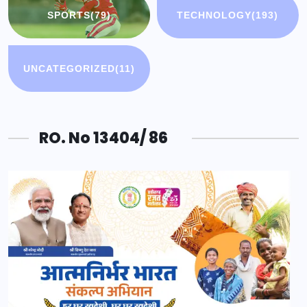
SPORTS
(79)
TECHNOLOGY
(193)
UNCATEGORIZED
(11)
RO. No 13404/ 86