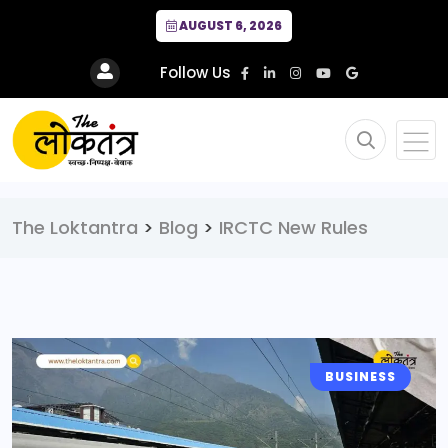
AUGUST 6, 2026
Follow Us
The Loktantra
>
Blog
>
IRCTC New Rules
BUSINESS