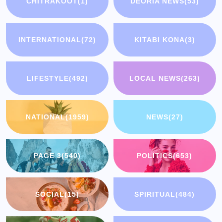
CHITRAKOOT
(1)
DEORIA NEWS
(53)
INTERNATIONAL
(72)
KITABI KONA
(3)
LIFESTYLE
(492)
LOCAL NEWS
(263)
NATIONAL
(1959)
NEWS
(27)
PAGE 3
(540)
POLITICS
(653)
SOCIAL
(15)
SPIRITUAL
(484)