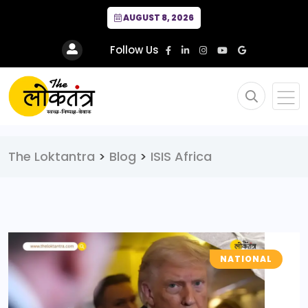
AUGUST 8, 2026
Follow Us
The Loktantra
>
Blog
>
ISIS Africa
NATIONAL