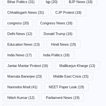
Bihar Politics
(31)
bjp
(20)
BJP News
(18)
Chhattisgarh News
(31)
CJP Protest
(18)
congress
(20)
Congress News
(18)
Delhi News
(12)
Donald Trump
(16)
Education News
(13)
Hindi News
(19)
India News
(17)
India Politics
(18)
Jantar Mantar Protest
(16)
Mallikarjun Kharge
(13)
Mamata Banerjee
(23)
Middle East Crisis
(15)
Narendra Modi
(41)
NEET Paper Leak
(19)
Nitish Kumar
(12)
Parliament News
(19)