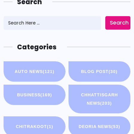
Search
Search
Categories
AUTO NEWS
(121)
BLOG POST
(30)
BUSINESS
(169)
CHHATTISGARH
NEWS
(203)
CHITRAKOOT
(1)
DEORIA NEWS
(53)