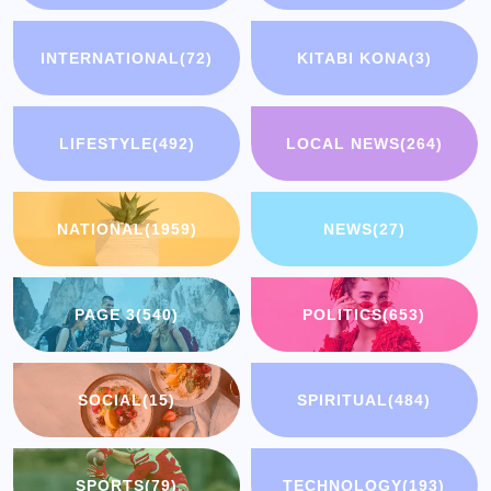
INTERNATIONAL
(72)
KITABI KONA
(3)
LIFESTYLE
(492)
LOCAL NEWS
(264)
NATIONAL
(1959)
NEWS
(27)
PAGE 3
(540)
POLITICS
(653)
SOCIAL
(15)
SPIRITUAL
(484)
SPORTS
(79)
TECHNOLOGY
(193)