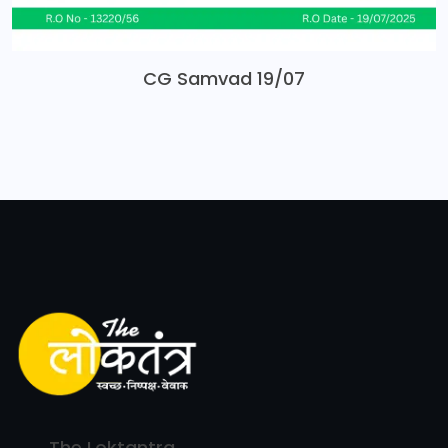
CG Samvad 19/07
The Loktantra