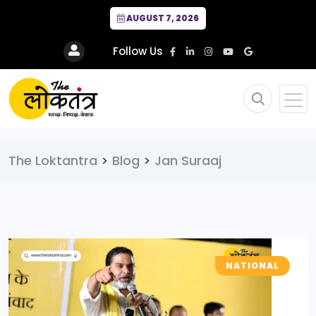
AUGUST 7, 2026
Follow Us
The Loktantra
>
Blog
>
Jan Suraaj
NATIONAL