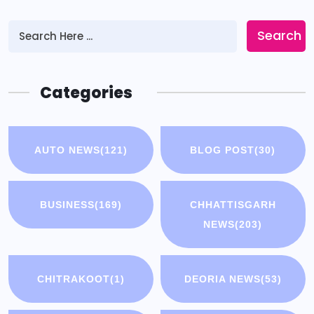
Search
Categories
AUTO NEWS
(121)
BLOG POST
(30)
BUSINESS
(169)
CHHATTISGARH
NEWS
(203)
CHITRAKOOT
(1)
DEORIA NEWS
(53)