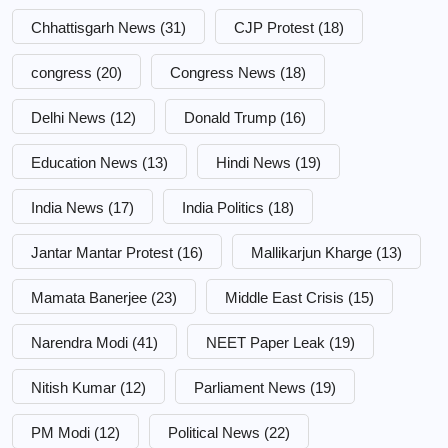
Chhattisgarh News
(31)
CJP Protest
(18)
congress
(20)
Congress News
(18)
Delhi News
(12)
Donald Trump
(16)
Education News
(13)
Hindi News
(19)
India News
(17)
India Politics
(18)
Jantar Mantar Protest
(16)
Mallikarjun Kharge
(13)
Mamata Banerjee
(23)
Middle East Crisis
(15)
Narendra Modi
(41)
NEET Paper Leak
(19)
Nitish Kumar
(12)
Parliament News
(19)
PM Modi
(12)
Political News
(22)