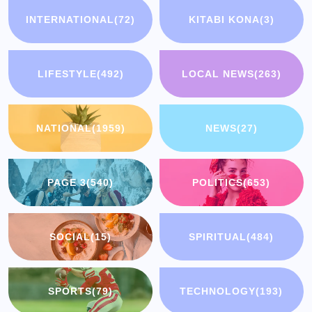
INTERNATIONAL
(72)
KITABI KONA
(3)
LIFESTYLE
(492)
LOCAL NEWS
(263)
NATIONAL
(1959)
NEWS
(27)
PAGE 3
(540)
POLITICS
(653)
SOCIAL
(15)
SPIRITUAL
(484)
SPORTS
(79)
TECHNOLOGY
(193)