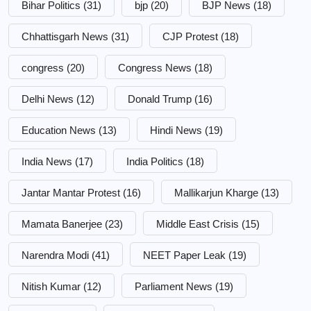
Bihar Politics
(31)
bjp
(20)
BJP News
(18)
Chhattisgarh News
(31)
CJP Protest
(18)
congress
(20)
Congress News
(18)
Delhi News
(12)
Donald Trump
(16)
Education News
(13)
Hindi News
(19)
India News
(17)
India Politics
(18)
Jantar Mantar Protest
(16)
Mallikarjun Kharge
(13)
Mamata Banerjee
(23)
Middle East Crisis
(15)
Narendra Modi
(41)
NEET Paper Leak
(19)
Nitish Kumar
(12)
Parliament News
(19)