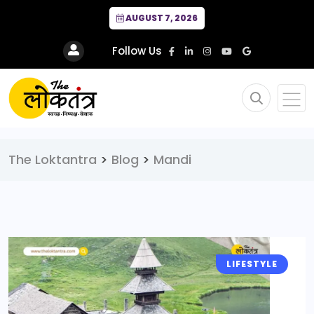
AUGUST 7, 2026
Follow Us
The Loktantra
>
Blog
>
Mandi
LIFESTYLE