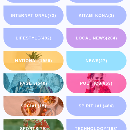
INTERNATIONAL
(72)
KITABI KONA
(3)
LIFESTYLE
(492)
LOCAL NEWS
(264)
NATIONAL
(1959)
NEWS
(27)
PAGE 3
(540)
POLITICS
(653)
SOCIAL
(15)
SPIRITUAL
(484)
SPORTS
(79)
TECHNOLOGY
(193)