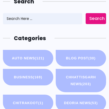
Search
Search
Categories
AUTO NEWS
(121)
BLOG POST
(30)
BUSINESS
(169)
CHHATTISGARH
NEWS
(203)
CHITRAKOOT
(1)
DEORIA NEWS
(53)