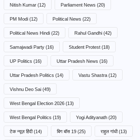
Nitish Kumar
(12)
Parliament News
(20)
PM Modi
(12)
Political News
(22)
Political News Hindi
(22)
Rahul Gandhi
(42)
Samajwadi Party
(16)
Student Protest
(18)
UP Politics
(16)
Uttar Pradesh News
(16)
Uttar Pradesh Politics
(14)
Vastu Shastra
(12)
Vishnu Deo Sai
(49)
West Bengal Election 2026
(13)
West Bengal Politics
(19)
Yogi Adityanath
(20)
टेक न्यूज़ हिंदी
(14)
बिग बॉस 19
(25)
राहुल गांधी
(13)