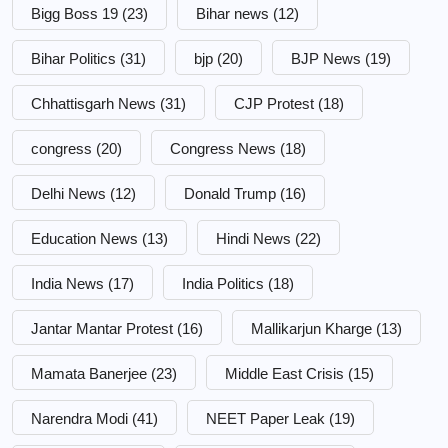
Bigg Boss 19
(23)
Bihar news
(12)
Bihar Politics
(31)
bjp
(20)
BJP News
(19)
Chhattisgarh News
(31)
CJP Protest
(18)
congress
(20)
Congress News
(18)
Delhi News
(12)
Donald Trump
(16)
Education News
(13)
Hindi News
(22)
India News
(17)
India Politics
(18)
Jantar Mantar Protest
(16)
Mallikarjun Kharge
(13)
Mamata Banerjee
(23)
Middle East Crisis
(15)
Narendra Modi
(41)
NEET Paper Leak
(19)