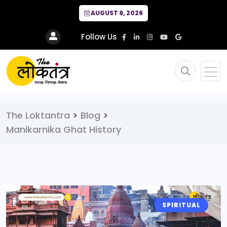
AUGUST 9, 2026
Follow Us
The Loktantra
>
Blog
>
Manikarnika Ghat History
SPIRITUAL