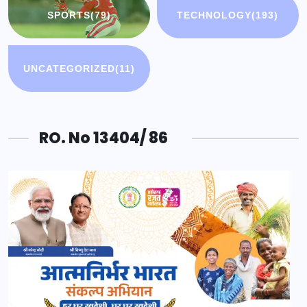
SPORTS
(79)
TECHNOLOGY
(193)
UNCATEGORIZED
(11)
RO. No 13404/ 86