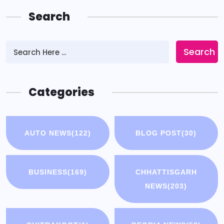
Search
Search
Categories
AUTO NEWS
(122)
BLOG POST
(30)
BUSINESS
(169)
CHHATTISGARH
NEWS
(203)