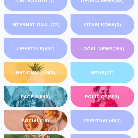
CHITRAKOOT
(1)
DEORIA NEWS
(53)
INTERNATIONAL
(72)
KITABI KONA
(3)
LIFESTYLE
(492)
LOCAL NEWS
(264)
NATIONAL
(1963)
NEWS
(27)
PAGE 3
(540)
POLITICS
(653)
SOCIAL
(15)
SPIRITUAL
(484)