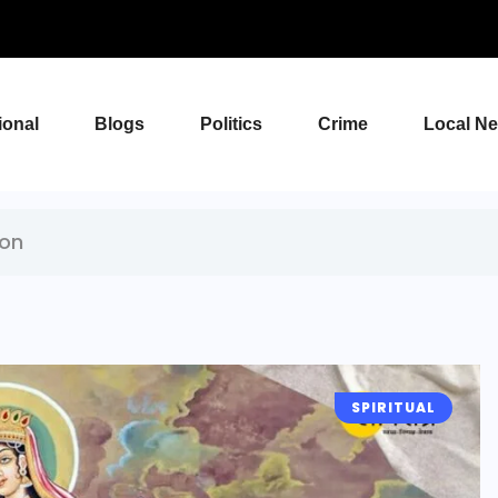
ional
Blogs
Politics
Crime
Local N
ion
SPIRITUAL