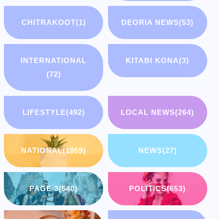
CHITRAKOOT
(1)
DEORIA NEWS
(53)
INTERNATIONAL
KITABI KONA
(3)
(72)
LIFESTYLE
(492)
LOCAL NEWS
(264)
NATIONAL
(1959)
NEWS
(27)
PAGE 3
(540)
POLITICS
(653)