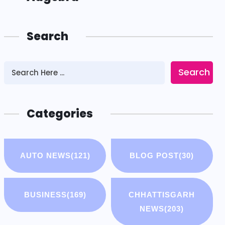
Search
Search
Categories
AUTO NEWS
(121)
BLOG POST
(30)
BUSINESS
(169)
CHHATTISGARH
NEWS
(203)