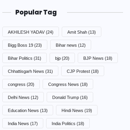
Popular Tag
AKHILESH YADAV
(24)
Amit Shah
(13)
Bigg Boss 19
(23)
Bihar news
(12)
Bihar Politics
(31)
bjp
(20)
BJP News
(18)
Chhattisgarh News
(31)
CJP Protest
(18)
congress
(20)
Congress News
(18)
Delhi News
(12)
Donald Trump
(16)
Education News
(13)
Hindi News
(19)
India News
(17)
India Politics
(18)