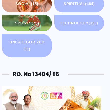
SOCIAL
(15)
SPIRITUAL
(484)
SPORTS
(79)
TECHNOLOGY
(193)
UNCATEGORIZED
(11)
RO. No 13404/ 86