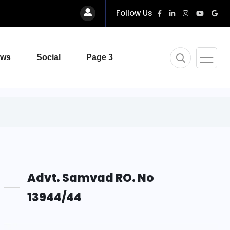
Follow Us
ews
Social
Page 3
Advt. Samvad RO. No
13944/44