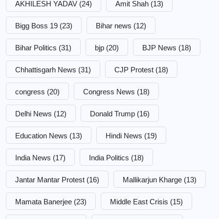
AKHILESH YADAV
(24)
Amit Shah
(13)
Bigg Boss 19
(23)
Bihar news
(12)
Bihar Politics
(31)
bjp
(20)
BJP News
(18)
Chhattisgarh News
(31)
CJP Protest
(18)
congress
(20)
Congress News
(18)
Delhi News
(12)
Donald Trump
(16)
Education News
(13)
Hindi News
(19)
India News
(17)
India Politics
(18)
Jantar Mantar Protest
(16)
Mallikarjun Kharge
(13)
Mamata Banerjee
(23)
Middle East Crisis
(15)