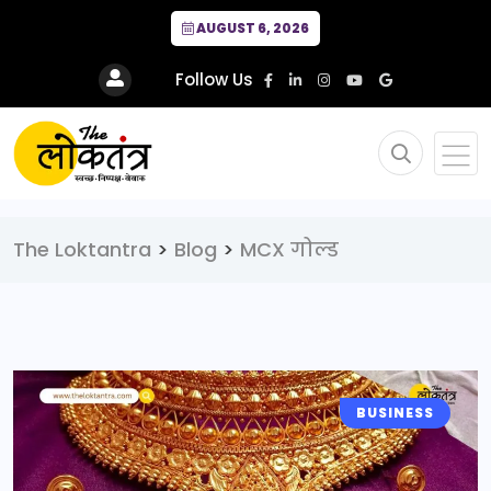
AUGUST 6, 2026
Follow Us
The Loktantra
>
Blog
>
MCX गोल्ड
BUSINESS