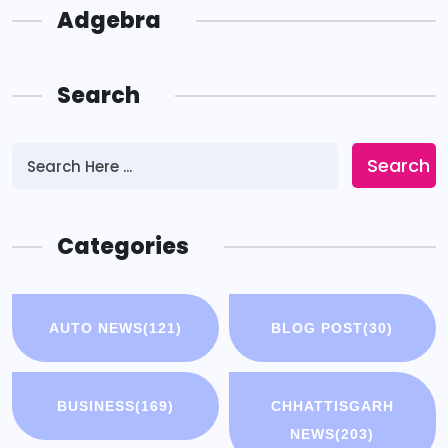
Adgebra
Search
Search
Categories
AUTO NEWS
(121)
BLOG POST
(30)
BUSINESS
(169)
CHHATTISGARH
NEWS
(203)