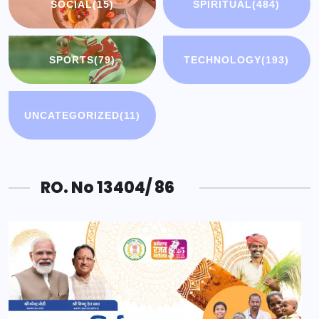
SOCIAL
(15)
SPIRITUAL
(484)
SPORTS
(79)
TECHNOLOGY
(193)
UNCATEGORIZED
(11)
RO. No 13404/ 86