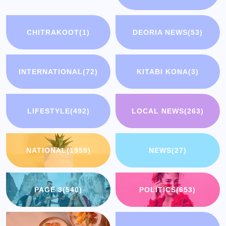
CHITRAKOOT
(1)
DEORIA NEWS
(53)
INTERNATIONAL
(72)
KITABI KONA
(3)
LIFESTYLE
(492)
LOCAL NEWS
(263)
NATIONAL
(1959)
NEWS
(27)
PAGE 3
(540)
POLITICS
(653)