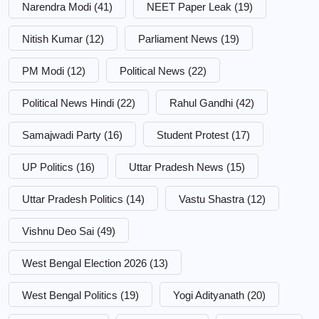
Narendra Modi
(41)
NEET Paper Leak
(19)
Nitish Kumar
(12)
Parliament News
(19)
PM Modi
(12)
Political News
(22)
Political News Hindi
(22)
Rahul Gandhi
(42)
Samajwadi Party
(16)
Student Protest
(17)
UP Politics
(16)
Uttar Pradesh News
(15)
Uttar Pradesh Politics
(14)
Vastu Shastra
(12)
Vishnu Deo Sai
(49)
West Bengal Election 2026
(13)
West Bengal Politics
(19)
Yogi Adityanath
(20)