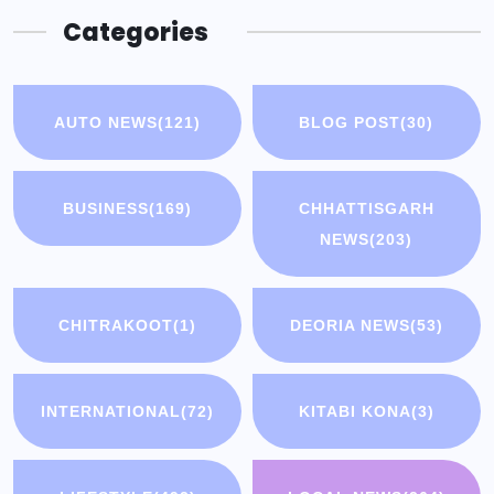
Categories
AUTO NEWS
(121)
BLOG POST
(30)
BUSINESS
(169)
CHHATTISGARH
NEWS
(203)
CHITRAKOOT
(1)
DEORIA NEWS
(53)
INTERNATIONAL
(72)
KITABI KONA
(3)