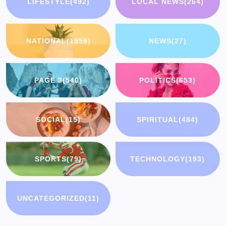
LIFESTYLE
(492)
LOCAL NEWS
(264)
NATIONAL
(1959)
NEWS
(27)
PAGE 3
(540)
POLITICS
(653)
SOCIAL
(15)
SPIRITUAL
(484)
SPORTS
(79)
TECHNOLOGY
(193)
UNCATEGORIZED
(11)