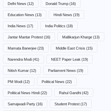
Delhi News
(12)
Donald Trump
(16)
Education News
(13)
Hindi News
(19)
India News
(17)
India Politics
(18)
Jantar Mantar Protest
(16)
Mallikarjun Kharge
(13)
Mamata Banerjee
(23)
Middle East Crisis
(15)
Narendra Modi
(41)
NEET Paper Leak
(19)
Nitish Kumar
(12)
Parliament News
(19)
PM Modi
(12)
Political News
(22)
Political News Hindi
(22)
Rahul Gandhi
(42)
Samajwadi Party
(16)
Student Protest
(17)