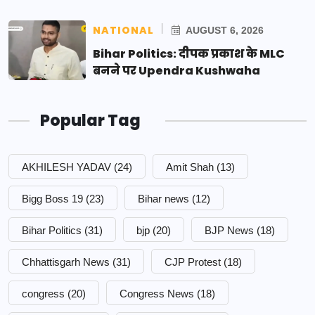
NATIONAL
AUGUST 6, 2026
Bihar Politics: दीपक प्रकाश के MLC
बनने पर Upendra Kushwaha
Popular Tag
AKHILESH YADAV
(24)
Amit Shah
(13)
Bigg Boss 19
(23)
Bihar news
(12)
Bihar Politics
(31)
bjp
(20)
BJP News
(18)
Chhattisgarh News
(31)
CJP Protest
(18)
congress
(20)
Congress News
(18)