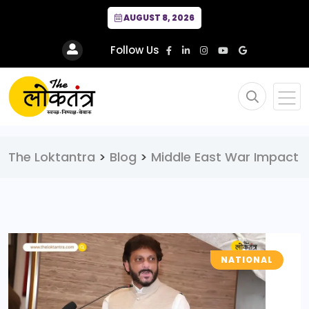
AUGUST 8, 2026
Follow Us
The Loktantra
>
Blog
>
Middle East War Impact
NATIONAL