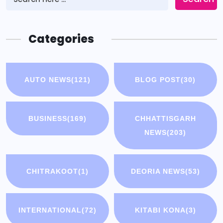
Categories
AUTO NEWS
(121)
BLOG POST
(30)
BUSINESS
(169)
CHHATTISGARH
NEWS
(203)
CHITRAKOOT
(1)
DEORIA NEWS
(53)
INTERNATIONAL
(72)
KITABI KONA
(3)