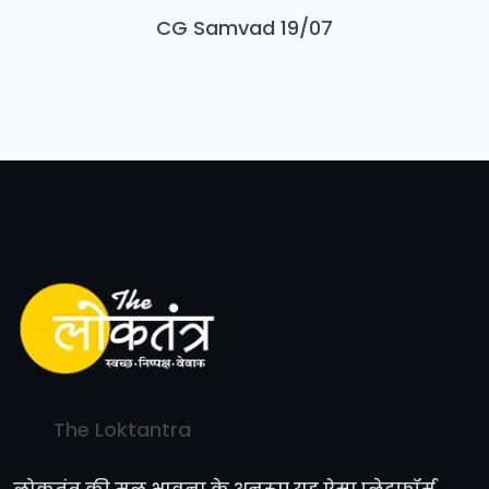
CG Samvad 19/07
The Loktantra