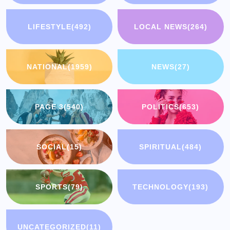
LIFESTYLE
(492)
LOCAL NEWS
(264)
NATIONAL
(1959)
NEWS
(27)
PAGE 3
(540)
POLITICS
(653)
SOCIAL
(15)
SPIRITUAL
(484)
SPORTS
(79)
TECHNOLOGY
(193)
UNCATEGORIZED
(11)