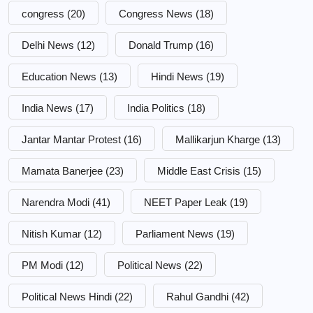
congress
(20)
Congress News
(18)
Delhi News
(12)
Donald Trump
(16)
Education News
(13)
Hindi News
(19)
India News
(17)
India Politics
(18)
Jantar Mantar Protest
(16)
Mallikarjun Kharge
(13)
Mamata Banerjee
(23)
Middle East Crisis
(15)
Narendra Modi
(41)
NEET Paper Leak
(19)
Nitish Kumar
(12)
Parliament News
(19)
PM Modi
(12)
Political News
(22)
Political News Hindi
(22)
Rahul Gandhi
(42)