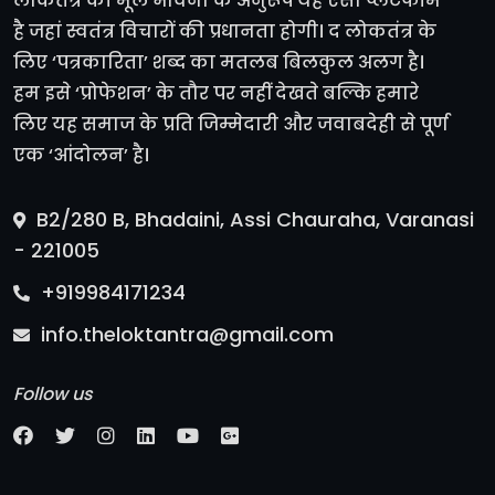
लोकतंत्र की मूल भावना के अनुरूप यह ऐसा प्लेटफॉर्म
है जहां स्वतंत्र विचारों की प्रधानता होगी। द लोकतंत्र के
लिए ‘पत्रकारिता’ शब्द का मतलब बिलकुल अलग है।
हम इसे ‘प्रोफेशन’ के तौर पर नहीं देखते बल्कि हमारे
लिए यह समाज के प्रति जिम्मेदारी और जवाबदेही से पूर्ण
एक ‘आंदोलन’ है।
B2/280 B, Bhadaini, Assi Chauraha, Varanasi
- 221005
+919984171234
info.theloktantra@gmail.com
Follow us