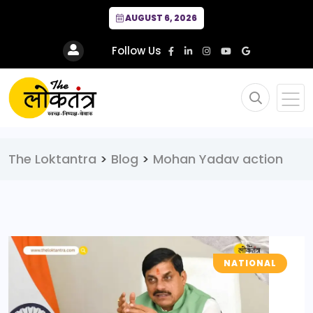
AUGUST 6, 2026
Follow Us
The Loktantra
>
Blog
>
Mohan Yadav action
NATIONAL