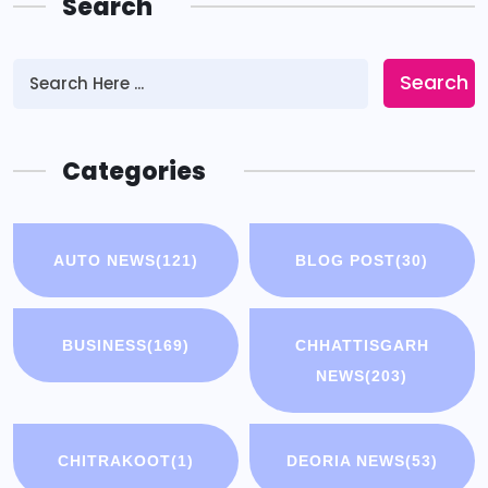
Search
Search
Categories
AUTO NEWS
(121)
BLOG POST
(30)
BUSINESS
(169)
CHHATTISGARH
NEWS
(203)
CHITRAKOOT
(1)
DEORIA NEWS
(53)