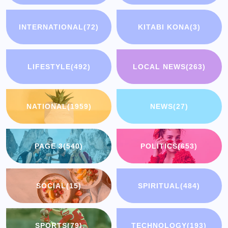
INTERNATIONAL
(72)
KITABI KONA
(3)
LIFESTYLE
(492)
LOCAL NEWS
(263)
NATIONAL
(1959)
NEWS
(27)
PAGE 3
(540)
POLITICS
(653)
SOCIAL
(15)
SPIRITUAL
(484)
SPORTS
(79)
TECHNOLOGY
(193)