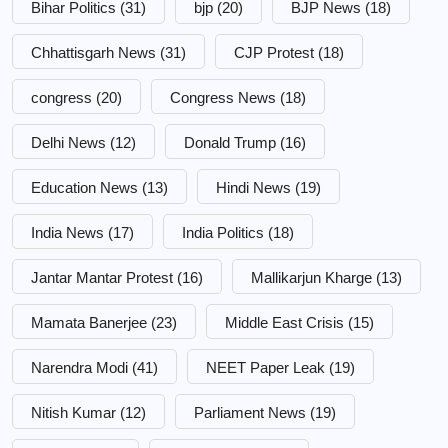
Bihar Politics
(31)
bjp
(20)
BJP News
(18)
Chhattisgarh News
(31)
CJP Protest
(18)
congress
(20)
Congress News
(18)
Delhi News
(12)
Donald Trump
(16)
Education News
(13)
Hindi News
(19)
India News
(17)
India Politics
(18)
Jantar Mantar Protest
(16)
Mallikarjun Kharge
(13)
Mamata Banerjee
(23)
Middle East Crisis
(15)
Narendra Modi
(41)
NEET Paper Leak
(19)
Nitish Kumar
(12)
Parliament News
(19)