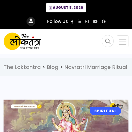
AUGUST 8, 2026
Follow Us
The Loktantra
>
Blog
>
Navratri Marriage Ritual
SPIRITUAL