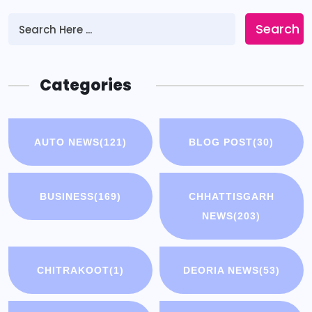
Search
Categories
AUTO NEWS
(121)
BLOG POST
(30)
BUSINESS
(169)
CHHATTISGARH
NEWS
(203)
CHITRAKOOT
(1)
DEORIA NEWS
(53)