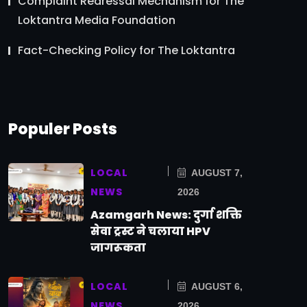
Complaint Redressal Mechanism for The
Loktantra Media Foundation
Fact-Checking Policy for The Loktantra
Populer Posts
LOCAL
AUGUST 7,
NEWS
2026
Azamgarh News: दुर्गा शक्ति
सेवा ट्रस्ट ने चलाया HPV
जागरूकता
LOCAL
AUGUST 6,
NEWS
2026