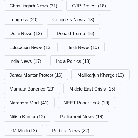
Chhattisgarh News
(31)
CJP Protest
(18)
congress
(20)
Congress News
(18)
Delhi News
(12)
Donald Trump
(16)
Education News
(13)
Hindi News
(19)
India News
(17)
India Politics
(18)
Jantar Mantar Protest
(16)
Mallikarjun Kharge
(13)
Mamata Banerjee
(23)
Middle East Crisis
(15)
Narendra Modi
(41)
NEET Paper Leak
(19)
Nitish Kumar
(12)
Parliament News
(19)
PM Modi
(12)
Political News
(22)