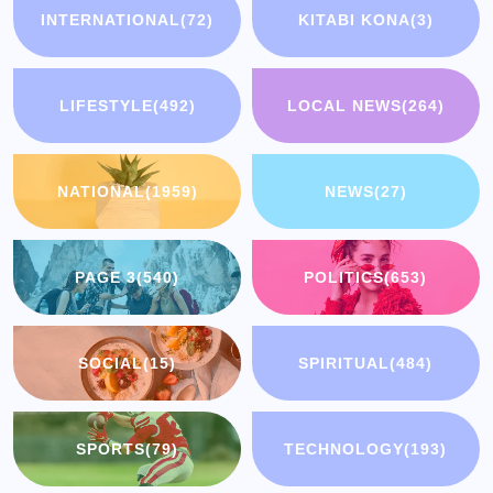
INTERNATIONAL
(72)
KITABI KONA
(3)
LIFESTYLE
(492)
LOCAL NEWS
(264)
NATIONAL
(1959)
NEWS
(27)
PAGE 3
(540)
POLITICS
(653)
SOCIAL
(15)
SPIRITUAL
(484)
SPORTS
(79)
TECHNOLOGY
(193)