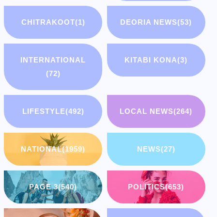
CHITRAKOOT
(1)
DEORIA NEWS
(53)
INTERNATIONAL
KITABI KONA
(3)
(72)
LIFESTYLE
(492)
LOCAL NEWS
(264)
NATIONAL
(1959)
NEWS
(27)
PAGE 3
(540)
POLITICS
(653)