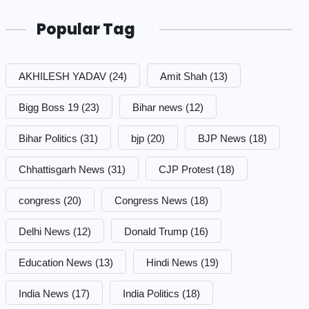
Popular Tag
AKHILESH YADAV
(24)
Amit Shah
(13)
Bigg Boss 19
(23)
Bihar news
(12)
Bihar Politics
(31)
bjp
(20)
BJP News
(18)
Chhattisgarh News
(31)
CJP Protest
(18)
congress
(20)
Congress News
(18)
Delhi News
(12)
Donald Trump
(16)
Education News
(13)
Hindi News
(19)
India News
(17)
India Politics
(18)