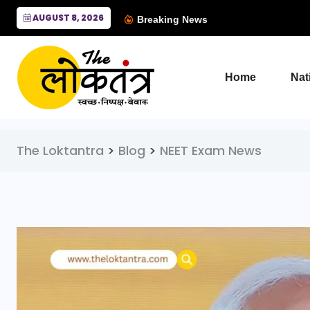
AUGUST 8, 2026
Breaking News
Home
Nat
The Loktantra
>
Blog
>
NEET Exam News