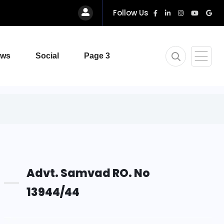
Follow Us
ews
Social
Page 3
Advt. Samvad RO. No
13944/44