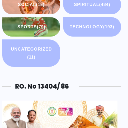
SOCIAL
(15)
SPIRITUAL
(484)
SPORTS
(79)
TECHNOLOGY
(193)
UNCATEGORIZED
(11)
RO. No 13404/ 86