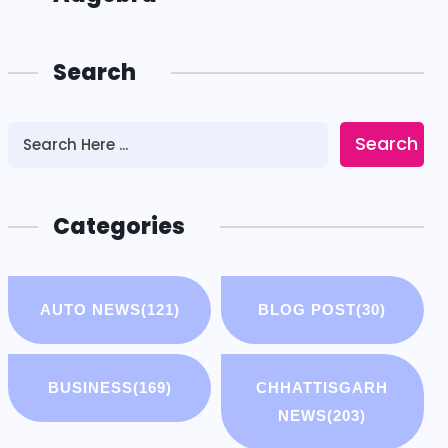
Search
Search
Categories
AUTO NEWS
(121)
BLOG POST
(30)
BUSINESS
(169)
CHHATTISGARH
NEWS
(203)