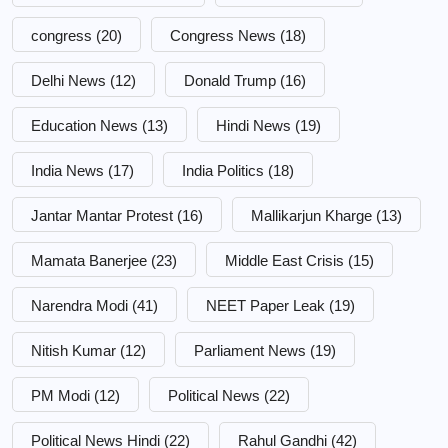
congress
(20)
Congress News
(18)
Delhi News
(12)
Donald Trump
(16)
Education News
(13)
Hindi News
(19)
India News
(17)
India Politics
(18)
Jantar Mantar Protest
(16)
Mallikarjun Kharge
(13)
Mamata Banerjee
(23)
Middle East Crisis
(15)
Narendra Modi
(41)
NEET Paper Leak
(19)
Nitish Kumar
(12)
Parliament News
(19)
PM Modi
(12)
Political News
(22)
Political News Hindi
(22)
Rahul Gandhi
(42)