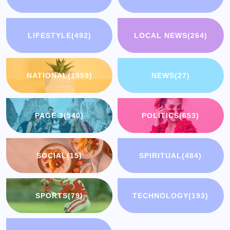
LIFESTYLE
(492)
LOCAL NEWS
(264)
NATIONAL
(1959)
NEWS
(27)
PAGE 3
(540)
POLITICS
(653)
SOCIAL
(15)
SPIRITUAL
(484)
SPORTS
(79)
TECHNOLOGY
(193)