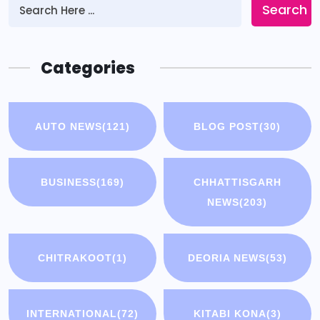
Search
Categories
AUTO NEWS
(121)
BLOG POST
(30)
BUSINESS
(169)
CHHATTISGARH
NEWS
(203)
CHITRAKOOT
(1)
DEORIA NEWS
(53)
INTERNATIONAL
(72)
KITABI KONA
(3)