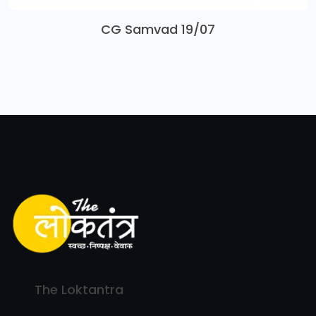
CG Samvad 19/07
The Loktantra