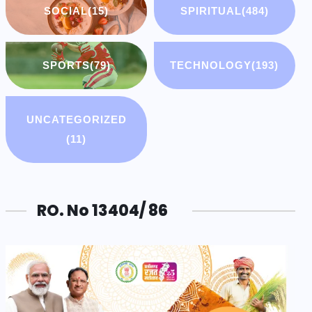
SOCIAL
(15)
SPIRITUAL
(484)
SPORTS
(79)
TECHNOLOGY
(193)
UNCATEGORIZED
(11)
RO. No 13404/ 86