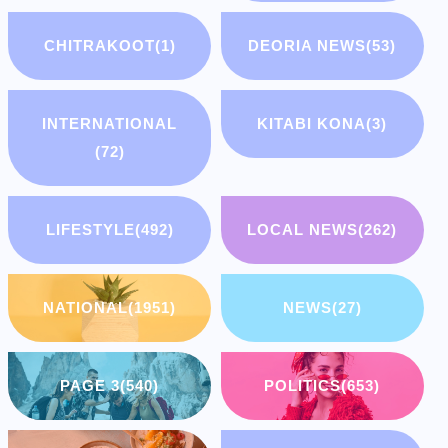
CHITRAKOOT
(1)
DEORIA NEWS
(53)
INTERNATIONAL
KITABI KONA
(3)
(72)
LIFESTYLE
(492)
LOCAL NEWS
(262)
NATIONAL
(1951)
NEWS
(27)
PAGE 3
(540)
POLITICS
(653)