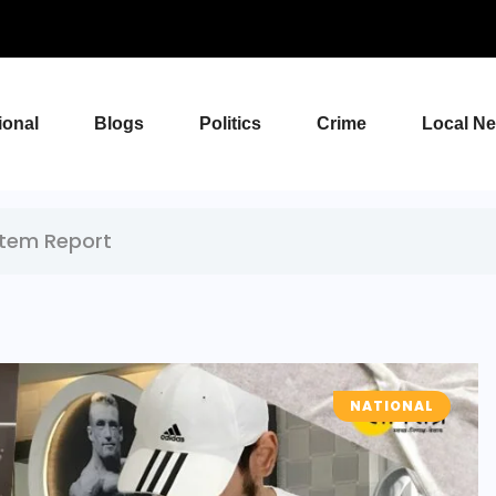
ional
Blogs
Politics
Crime
Local N
tem Report
NATIONAL