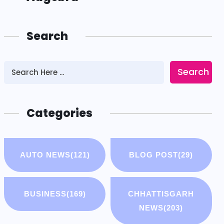
Search
Search
Categories
AUTO NEWS
(121)
BLOG POST
(29)
BUSINESS
(169)
CHHATTISGARH
NEWS
(203)