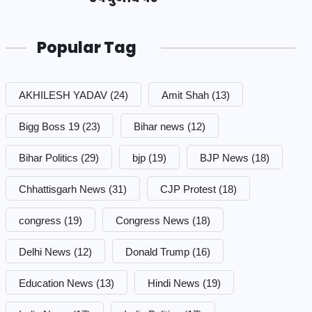
Popular Tag
AKHILESH YADAV
(24)
Amit Shah
(13)
Bigg Boss 19
(23)
Bihar news
(12)
Bihar Politics
(29)
bjp
(19)
BJP News
(18)
Chhattisgarh News
(31)
CJP Protest
(18)
congress
(19)
Congress News
(18)
Delhi News
(12)
Donald Trump
(16)
Education News
(13)
Hindi News
(19)