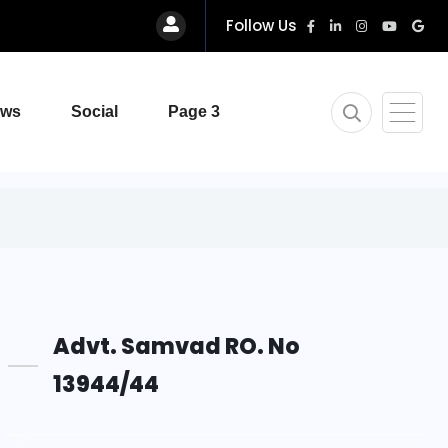
Follow Us
ews
Social
Page 3
Advt. Samvad RO. No
13944/44