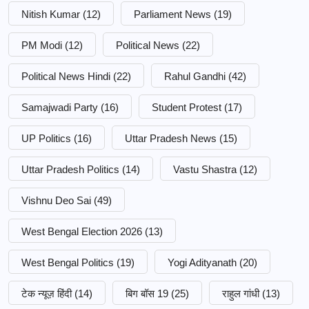
Nitish Kumar
(12)
Parliament News
(19)
PM Modi
(12)
Political News
(22)
Political News Hindi
(22)
Rahul Gandhi
(42)
Samajwadi Party
(16)
Student Protest
(17)
UP Politics
(16)
Uttar Pradesh News
(15)
Uttar Pradesh Politics
(14)
Vastu Shastra
(12)
Vishnu Deo Sai
(49)
West Bengal Election 2026
(13)
West Bengal Politics
(19)
Yogi Adityanath
(20)
टेक न्यूज़ हिंदी
(14)
बिग बॉस 19
(25)
राहुल गांधी
(13)