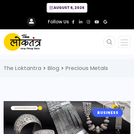
AUGUST 6, 2026
Follow Us
The Loktantra
>
Blog
>
Precious Metals
BUSINESS