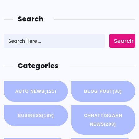
Search
Search
Categories
AUTO NEWS
(121)
BLOG POST
(30)
BUSINESS
(169)
CHHATTISGARH
NEWS
(203)