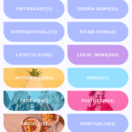
CHITRAKOOT
(1)
DEORIA NEWS
(53)
INTERNATIONAL
(72)
KITABI KONA
(3)
LIFESTYLE
(492)
LOCAL NEWS
(263)
NATIONAL
(1959)
NEWS
(27)
PAGE 3
(540)
POLITICS
(653)
SOCIAL
(15)
SPIRITUAL
(484)