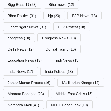
Bigg Boss 19
(23)
Bihar news
(12)
Bihar Politics
(31)
bjp
(20)
BJP News
(18)
Chhattisgarh News
(31)
CJP Protest
(18)
congress
(20)
Congress News
(18)
Delhi News
(12)
Donald Trump
(16)
Education News
(13)
Hindi News
(19)
India News
(17)
India Politics
(18)
Jantar Mantar Protest
(16)
Mallikarjun Kharge
(13)
Mamata Banerjee
(23)
Middle East Crisis
(15)
Narendra Modi
(41)
NEET Paper Leak
(19)