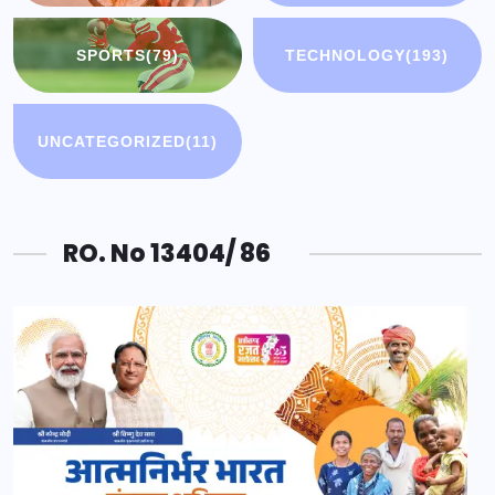
SPORTS
(79)
TECHNOLOGY
(193)
UNCATEGORIZED
(11)
RO. No 13404/ 86