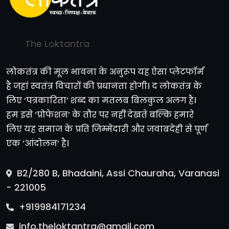
The Loktantra
लोकतंत्र की मूल भावना के अनुरूप यह ऐसा प्लेटफॉर्म
है जहां स्वतंत्र विचारों की प्रधानता होगी। द लोकतंत्र के
लिए ‘पत्रकारिता’ शब्द का मतलब बिलकुल अलग है।
हम इसे ‘प्रोफेशन’ के तौर पर नहीं देखते बल्कि हमारे
लिए यह समाज के प्रति जिम्मेदारी और जवाबदेही से पूर्ण
एक ‘आंदोलन’ है।
B2/280 B, Bhadaini, Assi Chauraha, Varanasi
- 221005
+919984171234
info.theloktantra@gmail.com