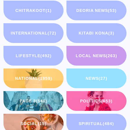
CHITRAKOOT
(1)
DEORIA NEWS
(53)
INTERNATIONAL
(72)
KITABI KONA
(3)
LIFESTYLE
(492)
LOCAL NEWS
(263)
NATIONAL
(1959)
NEWS
(27)
PAGE 3
(540)
POLITICS
(653)
SOCIAL
(15)
SPIRITUAL
(484)