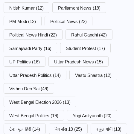
Nitish Kumar
(12)
Parliament News
(19)
PM Modi
(12)
Political News
(22)
Political News Hindi
(22)
Rahul Gandhi
(42)
Samajwadi Party
(16)
Student Protest
(17)
UP Politics
(16)
Uttar Pradesh News
(15)
Uttar Pradesh Politics
(14)
Vastu Shastra
(12)
Vishnu Deo Sai
(49)
West Bengal Election 2026
(13)
West Bengal Politics
(19)
Yogi Adityanath
(20)
टेक न्यूज़ हिंदी
(14)
बिग बॉस 19
(25)
राहुल गांधी
(13)