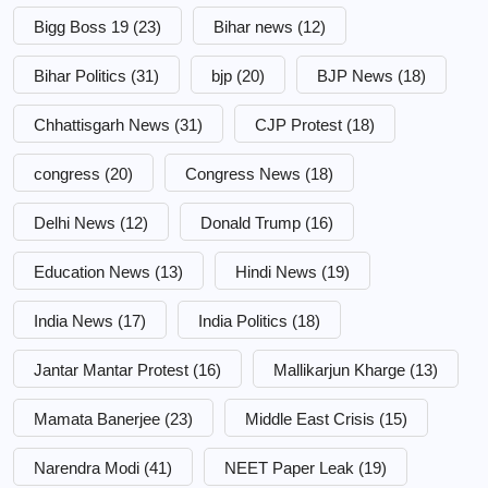
Bigg Boss 19
(23)
Bihar news
(12)
Bihar Politics
(31)
bjp
(20)
BJP News
(18)
Chhattisgarh News
(31)
CJP Protest
(18)
congress
(20)
Congress News
(18)
Delhi News
(12)
Donald Trump
(16)
Education News
(13)
Hindi News
(19)
India News
(17)
India Politics
(18)
Jantar Mantar Protest
(16)
Mallikarjun Kharge
(13)
Mamata Banerjee
(23)
Middle East Crisis
(15)
Narendra Modi
(41)
NEET Paper Leak
(19)