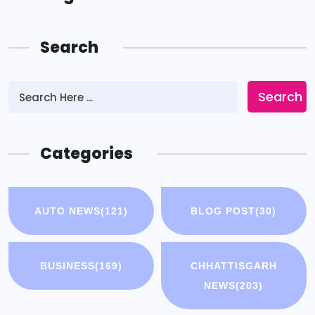
Search
Search
Categories
AUTO NEWS
(121)
BLOG POST
(30)
BUSINESS
(169)
CHHATTISGARH
NEWS
(203)