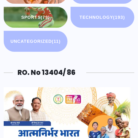
SPORTS
(79)
TECHNOLOGY
(193)
UNCATEGORIZED
(11)
RO. No 13404/ 86