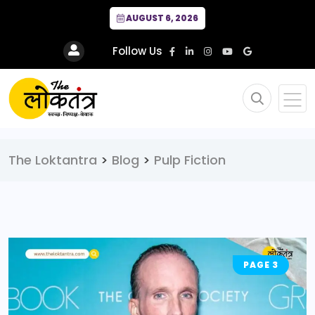
AUGUST 6, 2026
Follow Us
The Loktantra
>
Blog
>
Pulp Fiction
PAGE 3