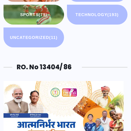
SPORTS
(79)
TECHNOLOGY
(193)
UNCATEGORIZED
(11)
RO. No 13404/ 86