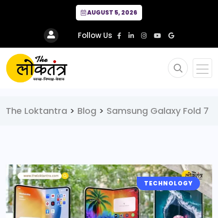
AUGUST 5, 2026
Follow Us
The Loktantra
>
Blog
>
Samsung Galaxy Fold 7
TECHNOLOGY