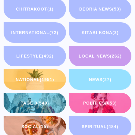
CHITRAKOOT
(1)
DEORIA NEWS
(53)
INTERNATIONAL
(72)
KITABI KONA
(3)
LIFESTYLE
(492)
LOCAL NEWS
(262)
NATIONAL
(1951)
NEWS
(27)
PAGE 3
(540)
POLITICS
(653)
SOCIAL
(15)
SPIRITUAL
(484)