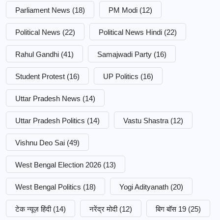
Parliament News
(18)
PM Modi
(12)
Political News
(22)
Political News Hindi
(22)
Rahul Gandhi
(41)
Samajwadi Party
(16)
Student Protest
(16)
UP Politics
(16)
Uttar Pradesh News
(14)
Uttar Pradesh Politics
(14)
Vastu Shastra
(12)
Vishnu Deo Sai
(49)
West Bengal Election 2026
(13)
West Bengal Politics
(18)
Yogi Adityanath
(20)
टेक न्यूज़ हिंदी
(14)
नरेंद्र मोदी
(12)
बिग बॉस 19
(25)