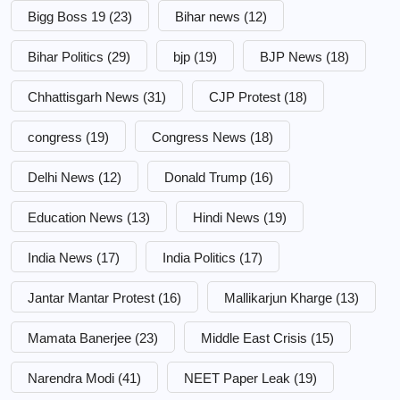
Bigg Boss 19
(23)
Bihar news
(12)
Bihar Politics
(29)
bjp
(19)
BJP News
(18)
Chhattisgarh News
(31)
CJP Protest
(18)
congress
(19)
Congress News
(18)
Delhi News
(12)
Donald Trump
(16)
Education News
(13)
Hindi News
(19)
India News
(17)
India Politics
(17)
Jantar Mantar Protest
(16)
Mallikarjun Kharge
(13)
Mamata Banerjee
(23)
Middle East Crisis
(15)
Narendra Modi
(41)
NEET Paper Leak
(19)