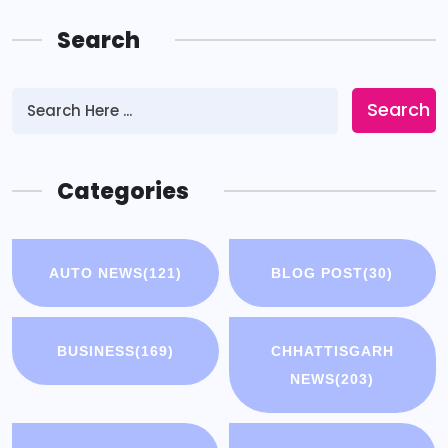
Search
Search
Categories
AUTO NEWS
(121)
BLOG POST
(30)
BUSINESS
(169)
CHHATTISGARH
NEWS
(203)