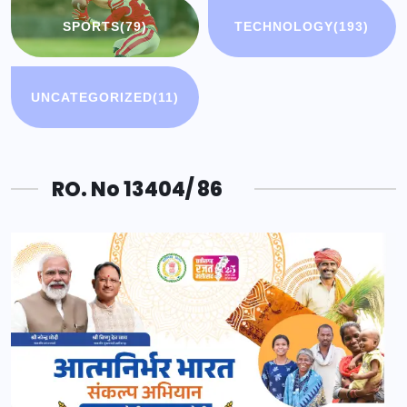
SPORTS
(79)
TECHNOLOGY
(193)
UNCATEGORIZED
(11)
RO. No 13404/ 86