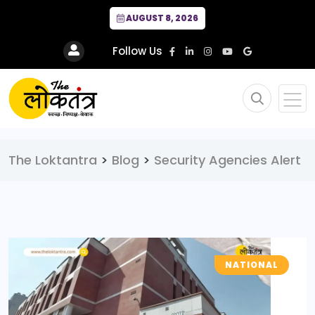
AUGUST 8, 2026
Follow Us
The Loktantra
>
Blog
>
Security Agencies Alert
NATIONAL