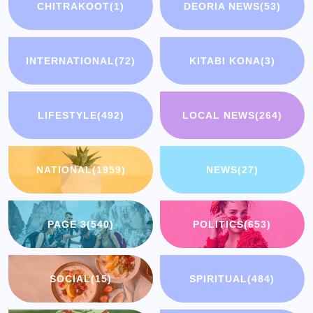
CHITRAKOOT
(1)
DEORIA NEWS
(53)
INTERNATIONAL
(72)
KITABI KONA
(3)
LIFESTYLE
(492)
LOCAL NEWS
(264)
NATIONAL
(1959)
NEWS
(27)
PAGE 3
(540)
POLITICS
(653)
SOCIAL
(15)
SPIRITUAL
(484)