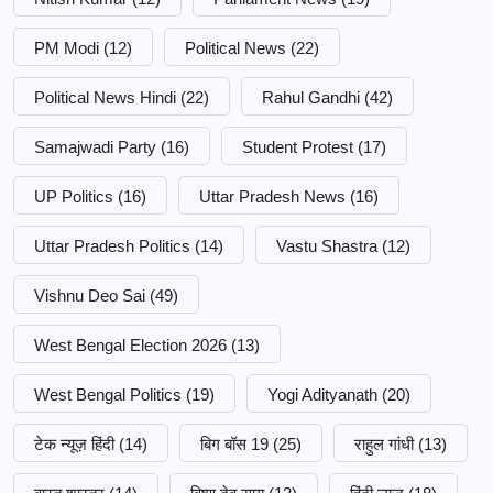
PM Modi
(12)
Political News
(22)
Political News Hindi
(22)
Rahul Gandhi
(42)
Samajwadi Party
(16)
Student Protest
(17)
UP Politics
(16)
Uttar Pradesh News
(16)
Uttar Pradesh Politics
(14)
Vastu Shastra
(12)
Vishnu Deo Sai
(49)
West Bengal Election 2026
(13)
West Bengal Politics
(19)
Yogi Adityanath
(20)
टेक न्यूज़ हिंदी
(14)
बिग बॉस 19
(25)
राहुल गांधी
(13)