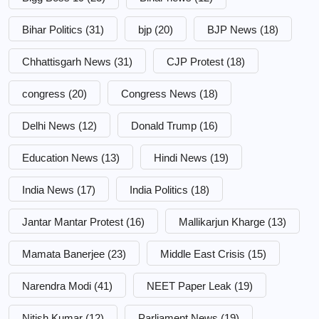
Bihar Politics
(31)
bjp
(20)
BJP News
(18)
Chhattisgarh News
(31)
CJP Protest
(18)
congress
(20)
Congress News
(18)
Delhi News
(12)
Donald Trump
(16)
Education News
(13)
Hindi News
(19)
India News
(17)
India Politics
(18)
Jantar Mantar Protest
(16)
Mallikarjun Kharge
(13)
Mamata Banerjee
(23)
Middle East Crisis
(15)
Narendra Modi
(41)
NEET Paper Leak
(19)
Nitish Kumar
(12)
Parliament News
(19)