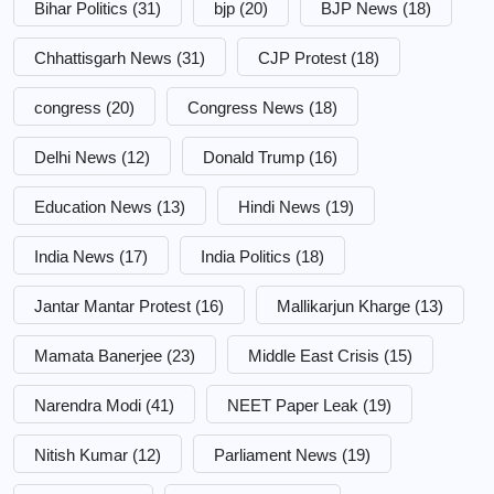
Bihar Politics
(31)
bjp
(20)
BJP News
(18)
Chhattisgarh News
(31)
CJP Protest
(18)
congress
(20)
Congress News
(18)
Delhi News
(12)
Donald Trump
(16)
Education News
(13)
Hindi News
(19)
India News
(17)
India Politics
(18)
Jantar Mantar Protest
(16)
Mallikarjun Kharge
(13)
Mamata Banerjee
(23)
Middle East Crisis
(15)
Narendra Modi
(41)
NEET Paper Leak
(19)
Nitish Kumar
(12)
Parliament News
(19)