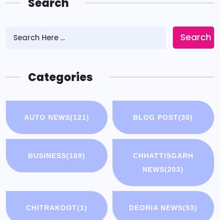
Search
Search
Categories
AUTO NEWS
(121)
BLOG POST
(30)
BUSINESS
(169)
CHHATTISGARH
NEWS
(203)
CHITRAKOOT
(1)
DEORIA NEWS
(53)