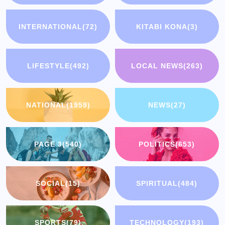
INTERNATIONAL
(72)
KITABI KONA
(3)
LIFESTYLE
(492)
LOCAL NEWS
(263)
NATIONAL
(1959)
NEWS
(27)
PAGE 3
(540)
POLITICS
(653)
SOCIAL
(15)
SPIRITUAL
(484)
SPORTS
(79)
TECHNOLOGY
(193)