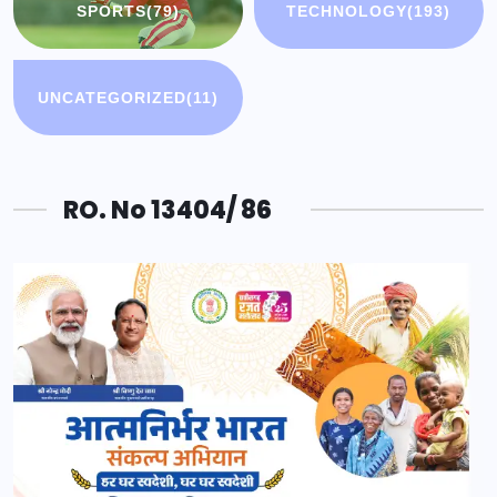
SPORTS
(79)
TECHNOLOGY
(193)
UNCATEGORIZED
(11)
RO. No 13404/ 86