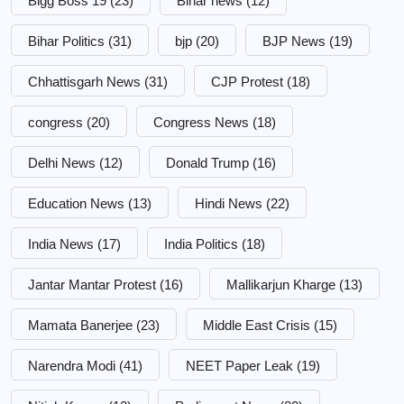
Bigg Boss 19
(23)
Bihar news
(12)
Bihar Politics
(31)
bjp
(20)
BJP News
(19)
Chhattisgarh News
(31)
CJP Protest
(18)
congress
(20)
Congress News
(18)
Delhi News
(12)
Donald Trump
(16)
Education News
(13)
Hindi News
(22)
India News
(17)
India Politics
(18)
Jantar Mantar Protest
(16)
Mallikarjun Kharge
(13)
Mamata Banerjee
(23)
Middle East Crisis
(15)
Narendra Modi
(41)
NEET Paper Leak
(19)