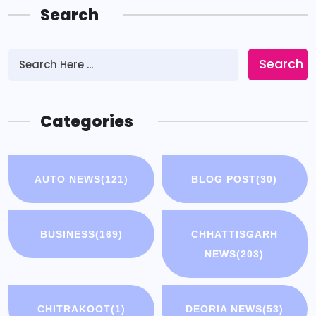
Search
Search
Categories
AUTO NEWS
(121)
BLOG POST
(30)
BUSINESS
(169)
CHHATTISGARH
NEWS
(203)
CHITRAKOOT
(1)
DEORIA NEWS
(53)