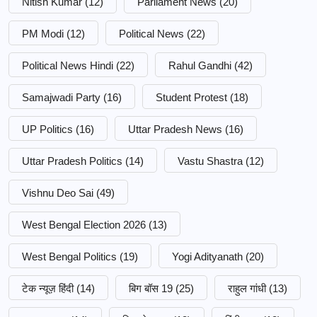
Nitish Kumar
(12)
Parliament News
(20)
PM Modi
(12)
Political News
(22)
Political News Hindi
(22)
Rahul Gandhi
(42)
Samajwadi Party
(16)
Student Protest
(18)
UP Politics
(16)
Uttar Pradesh News
(16)
Uttar Pradesh Politics
(14)
Vastu Shastra
(12)
Vishnu Deo Sai
(49)
West Bengal Election 2026
(13)
West Bengal Politics
(19)
Yogi Adityanath
(20)
टेक न्यूज़ हिंदी
(14)
बिग बॉस 19
(25)
राहुल गांधी
(13)