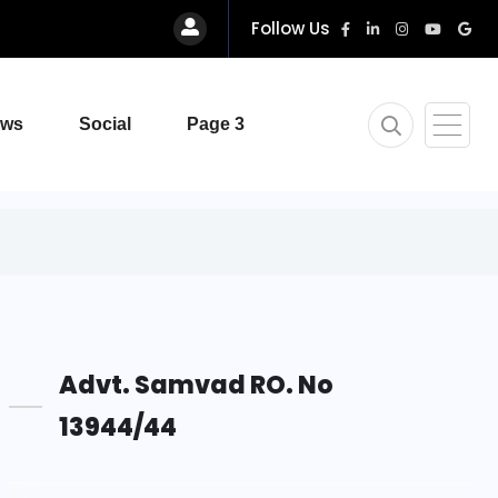
Follow Us
ews
Social
Page 3
Advt. Samvad RO. No
13944/44