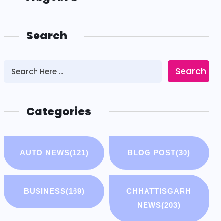
Search
Search
Categories
AUTO NEWS
(121)
BLOG POST
(30)
BUSINESS
(169)
CHHATTISGARH
NEWS
(203)