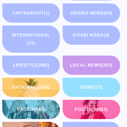
CHITRAKOOT
(1)
DEORIA NEWS
(53)
INTERNATIONAL
KITABI KONA
(3)
(72)
LIFESTYLE
(492)
LOCAL NEWS
(263)
NATIONAL
(1959)
NEWS
(27)
PAGE 3
(540)
POLITICS
(653)