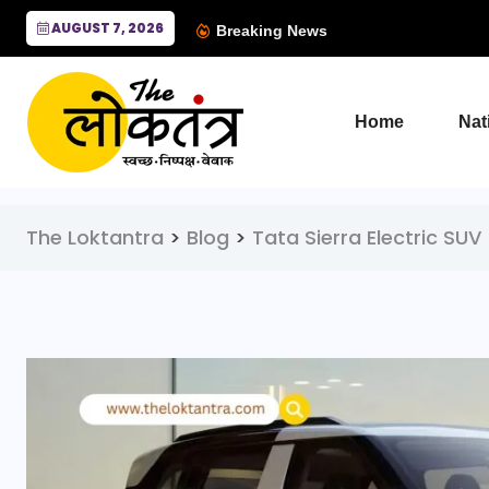
AUGUST 7, 2026
Breaking News
Home
Nat
The Loktantra
>
Blog
>
Tata Sierra Electric SUV