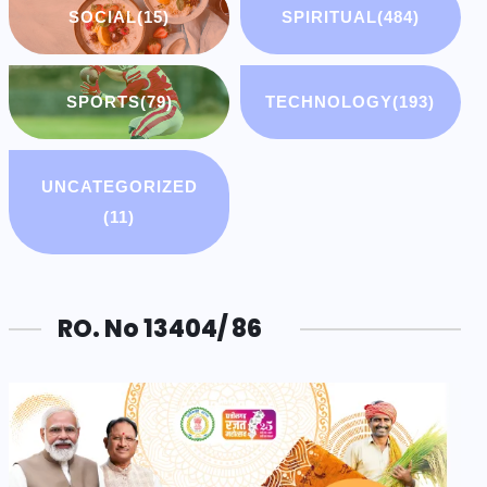
SOCIAL
(15)
SPIRITUAL
(484)
SPORTS
(79)
TECHNOLOGY
(193)
UNCATEGORIZED
(11)
RO. No 13404/ 86