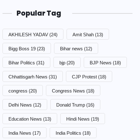
Popular Tag
AKHILESH YADAV
(24)
Amit Shah
(13)
Bigg Boss 19
(23)
Bihar news
(12)
Bihar Politics
(31)
bjp
(20)
BJP News
(18)
Chhattisgarh News
(31)
CJP Protest
(18)
congress
(20)
Congress News
(18)
Delhi News
(12)
Donald Trump
(16)
Education News
(13)
Hindi News
(19)
India News
(17)
India Politics
(18)