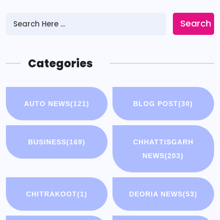
Search
Categories
AUTO NEWS
(121)
BLOG POST
(30)
BUSINESS
(169)
CHHATTISGARH
NEWS
(203)
CHITRAKOOT
(1)
DEORIA NEWS
(53)