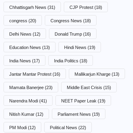
Chhattisgarh News
(31)
CJP Protest
(18)
congress
(20)
Congress News
(18)
Delhi News
(12)
Donald Trump
(16)
Education News
(13)
Hindi News
(19)
India News
(17)
India Politics
(18)
Jantar Mantar Protest
(16)
Mallikarjun Kharge
(13)
Mamata Banerjee
(23)
Middle East Crisis
(15)
Narendra Modi
(41)
NEET Paper Leak
(19)
Nitish Kumar
(12)
Parliament News
(19)
PM Modi
(12)
Political News
(22)