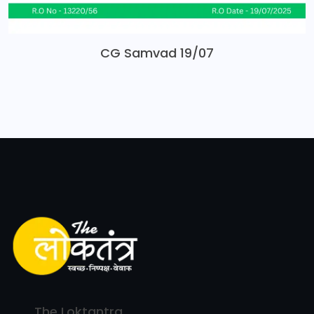
CG Samvad 19/07
The Loktantra