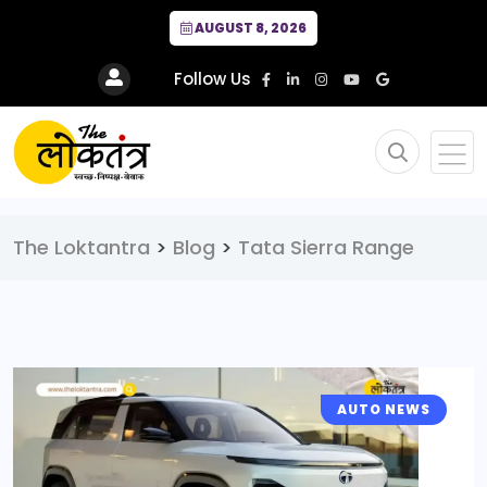
AUGUST 8, 2026
Follow Us
The Loktantra
>
Blog
>
Tata Sierra Range
AUTO NEWS