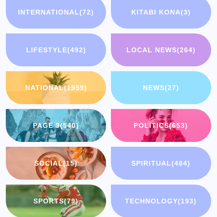
INTERNATIONAL
(72)
KITABI KONA
(3)
LIFESTYLE
(492)
LOCAL NEWS
(264)
NATIONAL
(1959)
NEWS
(27)
PAGE 3
(540)
POLITICS
(653)
SOCIAL
(15)
SPIRITUAL
(484)
SPORTS
(79)
TECHNOLOGY
(193)