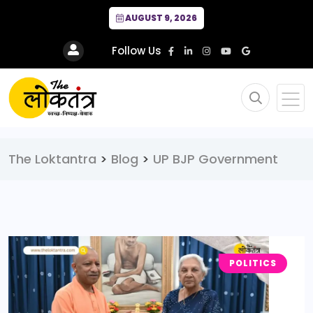
AUGUST 9, 2026
Follow Us
The Loktantra
>
Blog
>
UP BJP Government
POLITICS