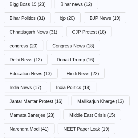
Bigg Boss 19
(23)
Bihar news
(12)
Bihar Politics
(31)
bjp
(20)
BJP News
(19)
Chhattisgarh News
(31)
CJP Protest
(18)
congress
(20)
Congress News
(18)
Delhi News
(12)
Donald Trump
(16)
Education News
(13)
Hindi News
(22)
India News
(17)
India Politics
(18)
Jantar Mantar Protest
(16)
Mallikarjun Kharge
(13)
Mamata Banerjee
(23)
Middle East Crisis
(15)
Narendra Modi
(41)
NEET Paper Leak
(19)