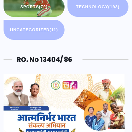
SPORTS
(79)
TECHNOLOGY
(193)
UNCATEGORIZED
(11)
RO. No 13404/ 86