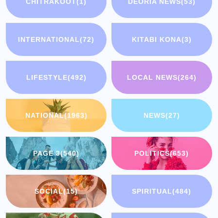
CHITRAKOOT
(1)
DEORIA NEWS
(53)
INTERNATIONAL
(72)
KITABI KONA
(3)
LIFESTYLE
(492)
LOCAL NEWS
(264)
NATIONAL
(1963)
NEWS
(27)
PAGE 3
(540)
POLITICS
(653)
SOCIAL
(15)
SPIRITUAL
(484)