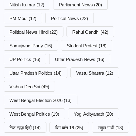
Nitish Kumar
(12)
Parliament News
(20)
PM Modi
(12)
Political News
(22)
Political News Hindi
(22)
Rahul Gandhi
(42)
Samajwadi Party
(16)
Student Protest
(18)
UP Politics
(16)
Uttar Pradesh News
(16)
Uttar Pradesh Politics
(14)
Vastu Shastra
(12)
Vishnu Deo Sai
(49)
West Bengal Election 2026
(13)
West Bengal Politics
(19)
Yogi Adityanath
(20)
टेक न्यूज़ हिंदी
(14)
बिग बॉस 19
(25)
राहुल गांधी
(13)