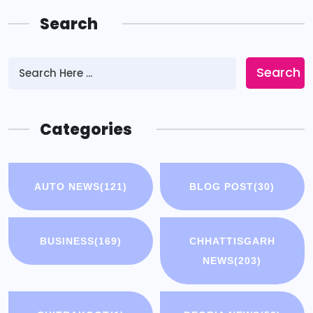
Search
Search
Categories
AUTO NEWS
(121)
BLOG POST
(30)
BUSINESS
(169)
CHHATTISGARH
NEWS
(203)