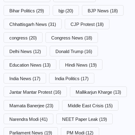
Bihar Politics
(29)
bjp
(20)
BJP News
(18)
Chhattisgarh News
(31)
CJP Protest
(18)
congress
(20)
Congress News
(18)
Delhi News
(12)
Donald Trump
(16)
Education News
(13)
Hindi News
(19)
India News
(17)
India Politics
(17)
Jantar Mantar Protest
(16)
Mallikarjun Kharge
(13)
Mamata Banerjee
(23)
Middle East Crisis
(15)
Narendra Modi
(41)
NEET Paper Leak
(19)
Parliament News
(19)
PM Modi
(12)