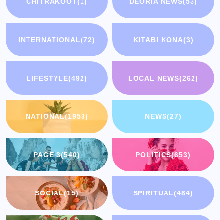
CHITRAKOOT
(1)
DEORIA NEWS
(53)
INTERNATIONAL
(72)
KITABI KONA
(3)
LIFESTYLE
(492)
LOCAL NEWS
(262)
NATIONAL
(1953)
NEWS
(27)
PAGE 3
(540)
POLITICS
(653)
SOCIAL
(15)
SPIRITUAL
(484)