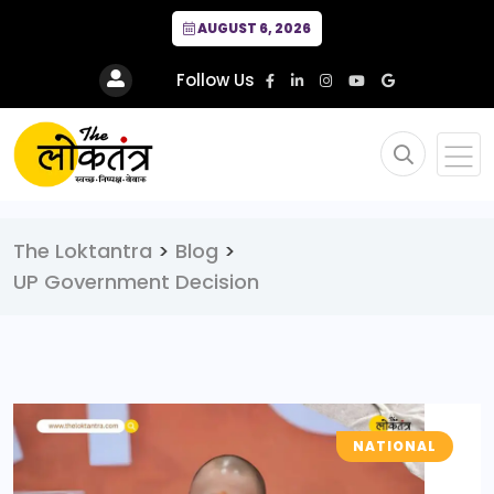
AUGUST 6, 2026
Follow Us
The Loktantra
>
Blog
>
UP Government Decision
NATIONAL