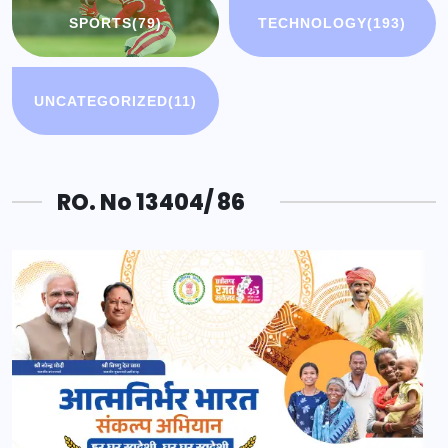
SPORTS
(79)
TECHNOLOGY
(193)
UNCATEGORIZED
(11)
RO. No 13404/ 86