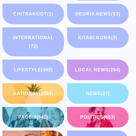
CHITRAKOOT
(1)
DEORIA NEWS
(53)
INTERNATIONAL
KITABI KONA
(3)
(72)
LIFESTYLE
(492)
LOCAL NEWS
(264)
NATIONAL
(1963)
NEWS
(27)
PAGE 3
(540)
POLITICS
(653)