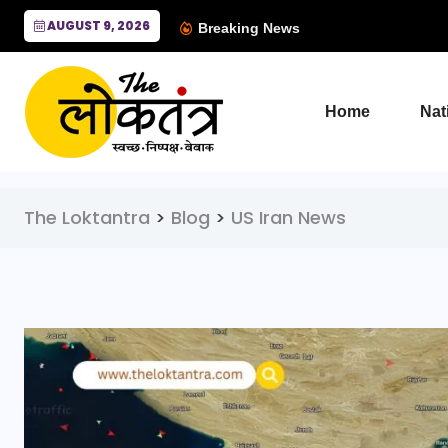
AUGUST 9, 2026
Breaking News
Home
Nat
The Loktantra
>
Blog
>
US Iran News