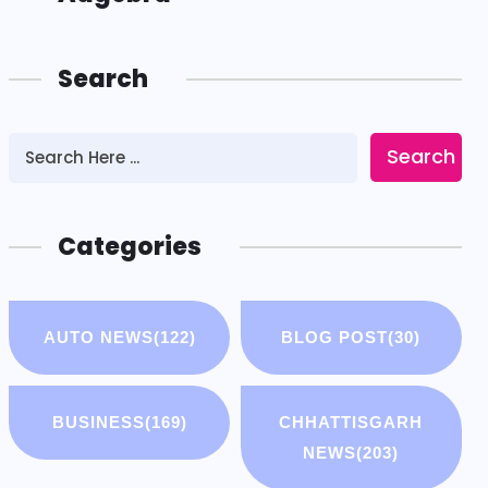
Search
Search
Categories
AUTO NEWS
(122)
BLOG POST
(30)
BUSINESS
(169)
CHHATTISGARH
NEWS
(203)