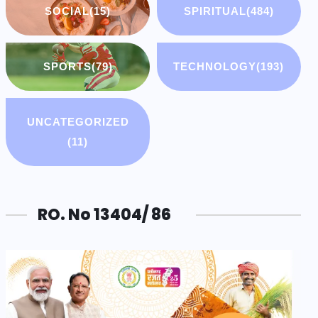
SOCIAL
(15)
SPIRITUAL
(484)
SPORTS
(79)
TECHNOLOGY
(193)
UNCATEGORIZED
(11)
RO. No 13404/ 86