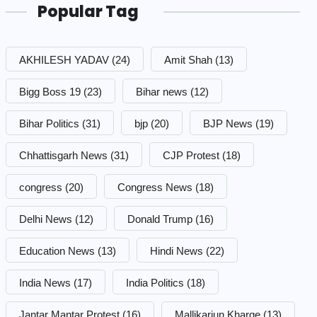
Popular Tag
AKHILESH YADAV
(24)
Amit Shah
(13)
Bigg Boss 19
(23)
Bihar news
(12)
Bihar Politics
(31)
bjp
(20)
BJP News
(19)
Chhattisgarh News
(31)
CJP Protest
(18)
congress
(20)
Congress News
(18)
Delhi News
(12)
Donald Trump
(16)
Education News
(13)
Hindi News
(22)
India News
(17)
India Politics
(18)
Jantar Mantar Protest
(16)
Mallikarjun Kharge
(13)