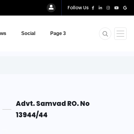
Follow Us
ews
Social
Page 3
Advt. Samvad RO. No
13944/44