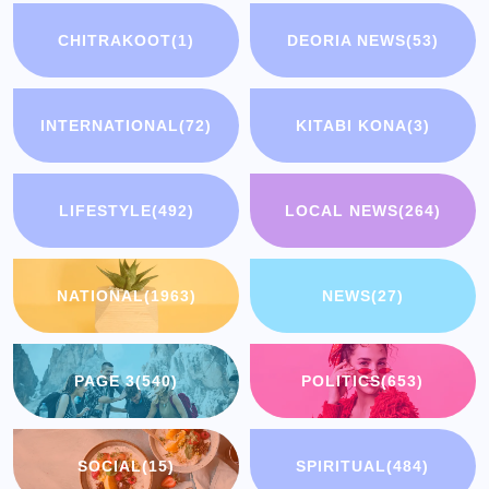
CHITRAKOOT
(1)
DEORIA NEWS
(53)
INTERNATIONAL
(72)
KITABI KONA
(3)
LIFESTYLE
(492)
LOCAL NEWS
(264)
NATIONAL
(1963)
NEWS
(27)
PAGE 3
(540)
POLITICS
(653)
SOCIAL
(15)
SPIRITUAL
(484)