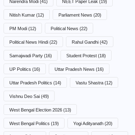
Narendra Modi
(41)
NEET Paper Leak
(19)
Nitish Kumar
(12)
Parliament News
(20)
PM Modi
(12)
Political News
(22)
Political News Hindi
(22)
Rahul Gandhi
(42)
Samajwadi Party
(16)
Student Protest
(18)
UP Politics
(16)
Uttar Pradesh News
(16)
Uttar Pradesh Politics
(14)
Vastu Shastra
(12)
Vishnu Deo Sai
(49)
West Bengal Election 2026
(13)
West Bengal Politics
(19)
Yogi Adityanath
(20)