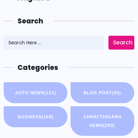
Search
Search
Categories
AUTO NEWS
(121)
BLOG POST
(30)
BUSINESS
(169)
CHHATTISGARH
NEWS
(203)