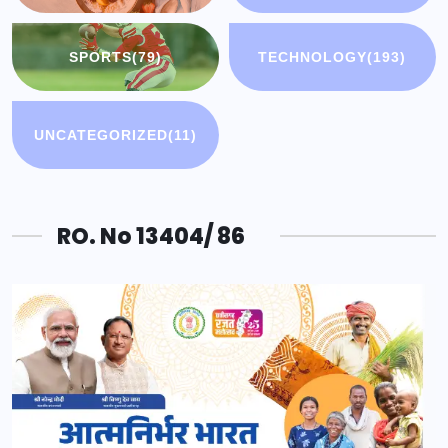
SPORTS
(79)
TECHNOLOGY
(193)
UNCATEGORIZED
(11)
RO. No 13404/ 86