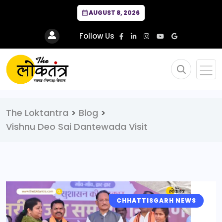
AUGUST 8, 2026
Follow Us
The Loktantra
>
Blog
>
Vishnu Deo Sai Dantewada Visit
CHHATTISGARH NEWS