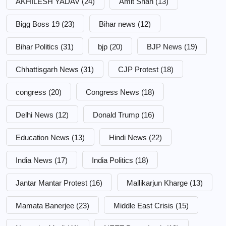
AKHILESH YADAV
(24)
Amit Shah
(13)
Bigg Boss 19
(23)
Bihar news
(12)
Bihar Politics
(31)
bjp
(20)
BJP News
(19)
Chhattisgarh News
(31)
CJP Protest
(18)
congress
(20)
Congress News
(18)
Delhi News
(12)
Donald Trump
(16)
Education News
(13)
Hindi News
(22)
India News
(17)
India Politics
(18)
Jantar Mantar Protest
(16)
Mallikarjun Kharge
(13)
Mamata Banerjee
(23)
Middle East Crisis
(15)