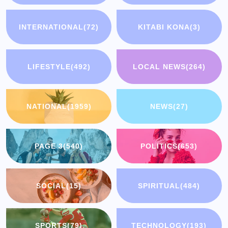
INTERNATIONAL
(72)
KITABI KONA
(3)
LIFESTYLE
(492)
LOCAL NEWS
(264)
NATIONAL
(1959)
NEWS
(27)
PAGE 3
(540)
POLITICS
(653)
SOCIAL
(15)
SPIRITUAL
(484)
SPORTS
(79)
TECHNOLOGY
(193)