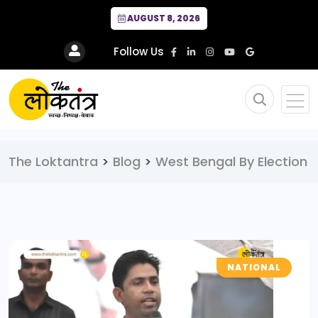
AUGUST 8, 2026
Follow Us
The Loktantra
>
Blog
>
West Bengal By Election
NATIONAL