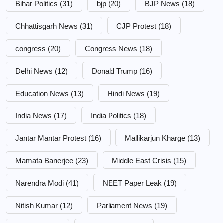
Bihar Politics
(31)
bjp
(20)
BJP News
(18)
Chhattisgarh News
(31)
CJP Protest
(18)
congress
(20)
Congress News
(18)
Delhi News
(12)
Donald Trump
(16)
Education News
(13)
Hindi News
(19)
India News
(17)
India Politics
(18)
Jantar Mantar Protest
(16)
Mallikarjun Kharge
(13)
Mamata Banerjee
(23)
Middle East Crisis
(15)
Narendra Modi
(41)
NEET Paper Leak
(19)
Nitish Kumar
(12)
Parliament News
(19)