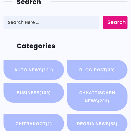
Search
Search
Categories
AUTO NEWS
(121)
BLOG POST
(30)
BUSINESS
(169)
CHHATTISGARH
NEWS
(203)
CHITRAKOOT
(1)
DEORIA NEWS
(53)