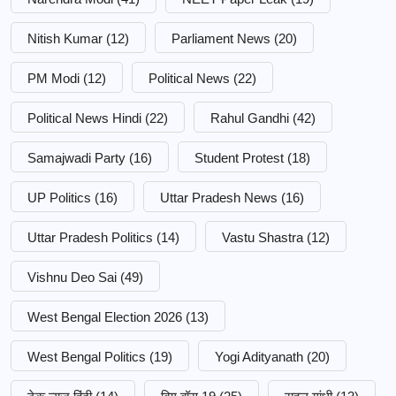
Nitish Kumar
(12)
Parliament News
(20)
PM Modi
(12)
Political News
(22)
Political News Hindi
(22)
Rahul Gandhi
(42)
Samajwadi Party
(16)
Student Protest
(18)
UP Politics
(16)
Uttar Pradesh News
(16)
Uttar Pradesh Politics
(14)
Vastu Shastra
(12)
Vishnu Deo Sai
(49)
West Bengal Election 2026
(13)
West Bengal Politics
(19)
Yogi Adityanath
(20)