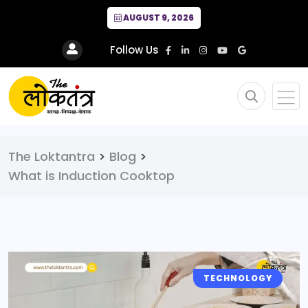
AUGUST 9, 2026
Follow Us
The Loktantra
>
Blog
>
What is Induction Cooktop
TECHNOLOGY