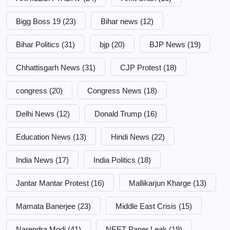
Bigg Boss 19
(23)
Bihar news
(12)
Bihar Politics
(31)
bjp
(20)
BJP News
(19)
Chhattisgarh News
(31)
CJP Protest
(18)
congress
(20)
Congress News
(18)
Delhi News
(12)
Donald Trump
(16)
Education News
(13)
Hindi News
(22)
India News
(17)
India Politics
(18)
Jantar Mantar Protest
(16)
Mallikarjun Kharge
(13)
Mamata Banerjee
(23)
Middle East Crisis
(15)
Narendra Modi
(41)
NEET Paper Leak
(19)