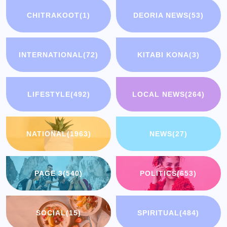
CHITRAKOOT
(1)
DEORIA NEWS
(53)
INTERNATIONAL
(72)
KITABI KONA
(3)
LIFESTYLE
(492)
LOCAL NEWS
(264)
NATIONAL
(1963)
NEWS
(27)
PAGE 3
(540)
POLITICS
(653)
SOCIAL
(15)
SPIRITUAL
(484)