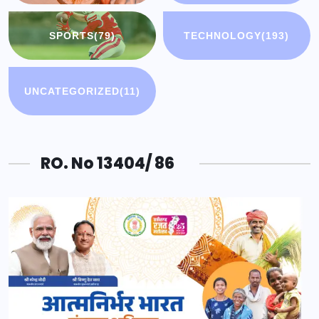
SPORTS
(79)
TECHNOLOGY
(193)
UNCATEGORIZED
(11)
RO. No 13404/ 86