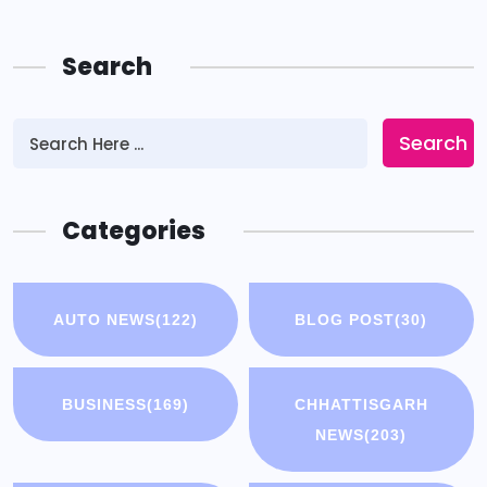
Search
Search
Categories
AUTO NEWS
(122)
BLOG POST
(30)
BUSINESS
(169)
CHHATTISGARH
NEWS
(203)