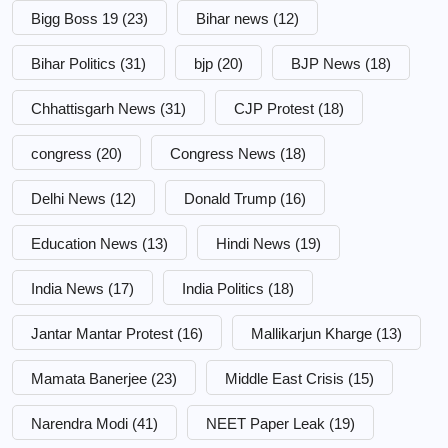
Bigg Boss 19
(23)
Bihar news
(12)
Bihar Politics
(31)
bjp
(20)
BJP News
(18)
Chhattisgarh News
(31)
CJP Protest
(18)
congress
(20)
Congress News
(18)
Delhi News
(12)
Donald Trump
(16)
Education News
(13)
Hindi News
(19)
India News
(17)
India Politics
(18)
Jantar Mantar Protest
(16)
Mallikarjun Kharge
(13)
Mamata Banerjee
(23)
Middle East Crisis
(15)
Narendra Modi
(41)
NEET Paper Leak
(19)