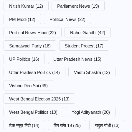
Nitish Kumar
(12)
Parliament News
(19)
PM Modi
(12)
Political News
(22)
Political News Hindi
(22)
Rahul Gandhi
(42)
Samajwadi Party
(16)
Student Protest
(17)
UP Politics
(16)
Uttar Pradesh News
(15)
Uttar Pradesh Politics
(14)
Vastu Shastra
(12)
Vishnu Deo Sai
(49)
West Bengal Election 2026
(13)
West Bengal Politics
(19)
Yogi Adityanath
(20)
टेक न्यूज़ हिंदी
(14)
बिग बॉस 19
(25)
राहुल गांधी
(13)