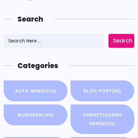
Search
Search
Categories
AUTO NEWS
(121)
BLOG POST
(30)
BUSINESS
(169)
CHHATTISGARH
NEWS
(203)