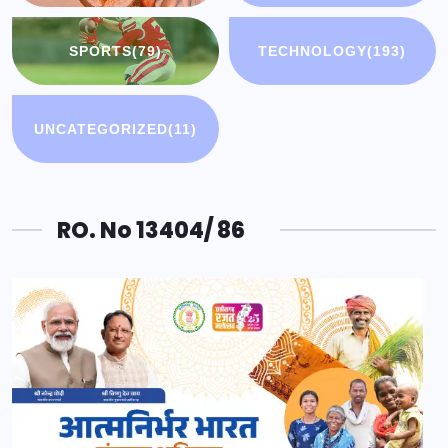
SPORTS
(79)
TECHNOLOGY
(193)
UNCATEGORIZED
(11)
RO. No 13404/ 86