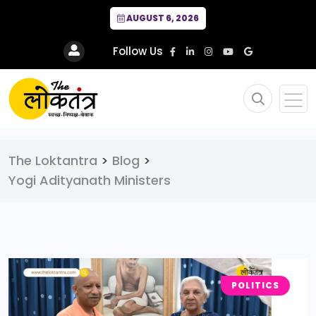
AUGUST 6, 2026
Follow Us
The Loktantra
>
Blog
>
Yogi Adityanath Ministers
POLITICS