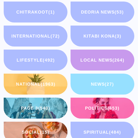
CHITRAKOOT
(1)
DEORIA NEWS
(53)
INTERNATIONAL
(72)
KITABI KONA
(3)
LIFESTYLE
(492)
LOCAL NEWS
(264)
NATIONAL
(1963)
NEWS
(27)
PAGE 3
(540)
POLITICS
(653)
SOCIAL
(15)
SPIRITUAL
(484)