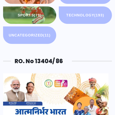
SPORTS
(79)
TECHNOLOGY
(193)
UNCATEGORIZED
(11)
RO. No 13404/ 86