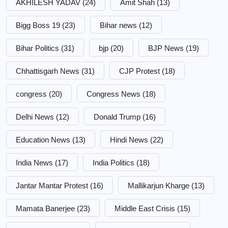
AKHILESH YADAV
(24)
Amit Shah
(13)
Bigg Boss 19
(23)
Bihar news
(12)
Bihar Politics
(31)
bjp
(20)
BJP News
(19)
Chhattisgarh News
(31)
CJP Protest
(18)
congress
(20)
Congress News
(18)
Delhi News
(12)
Donald Trump
(16)
Education News
(13)
Hindi News
(22)
India News
(17)
India Politics
(18)
Jantar Mantar Protest
(16)
Mallikarjun Kharge
(13)
Mamata Banerjee
(23)
Middle East Crisis
(15)