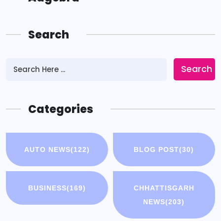
Search
Search
Categories
AUTO NEWS
(122)
BLOG POST
(30)
BUSINESS
(169)
CHHATTISGARH
NEWS
(203)