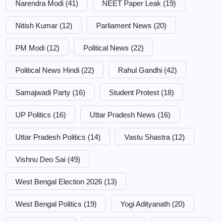
Narendra Modi
(41)
NEET Paper Leak
(19)
Nitish Kumar
(12)
Parliament News
(20)
PM Modi
(12)
Political News
(22)
Political News Hindi
(22)
Rahul Gandhi
(42)
Samajwadi Party
(16)
Student Protest
(18)
UP Politics
(16)
Uttar Pradesh News
(16)
Uttar Pradesh Politics
(14)
Vastu Shastra
(12)
Vishnu Deo Sai
(49)
West Bengal Election 2026
(13)
West Bengal Politics
(19)
Yogi Adityanath
(20)