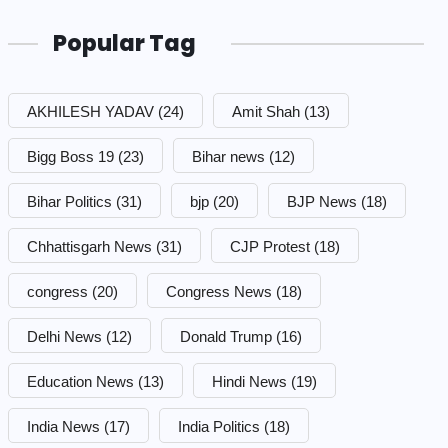
Popular Tag
AKHILESH YADAV
(24)
Amit Shah
(13)
Bigg Boss 19
(23)
Bihar news
(12)
Bihar Politics
(31)
bjp
(20)
BJP News
(18)
Chhattisgarh News
(31)
CJP Protest
(18)
congress
(20)
Congress News
(18)
Delhi News
(12)
Donald Trump
(16)
Education News
(13)
Hindi News
(19)
India News
(17)
India Politics
(18)