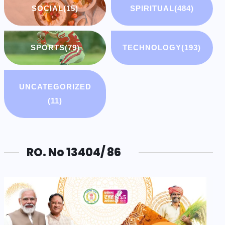
SOCIAL
(15)
SPIRITUAL
(484)
SPORTS
(79)
TECHNOLOGY
(193)
UNCATEGORIZED
(11)
RO. No 13404/ 86