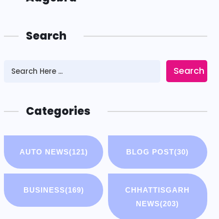
Search
Search
Categories
AUTO NEWS
(121)
BLOG POST
(30)
BUSINESS
(169)
CHHATTISGARH
NEWS
(203)