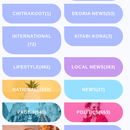
CHITRAKOOT
(1)
DEORIA NEWS
(53)
INTERNATIONAL
KITABI KONA
(3)
(72)
LIFESTYLE
(492)
LOCAL NEWS
(263)
NATIONAL
(1959)
NEWS
(27)
PAGE 3
(540)
POLITICS
(653)