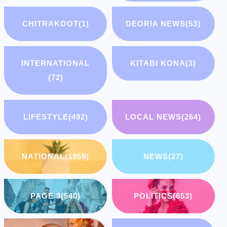
CHITRAKOOT
(1)
DEORIA NEWS
(53)
INTERNATIONAL
KITABI KONA
(3)
(72)
LIFESTYLE
(492)
LOCAL NEWS
(264)
NATIONAL
(1959)
NEWS
(27)
PAGE 3
(540)
POLITICS
(653)