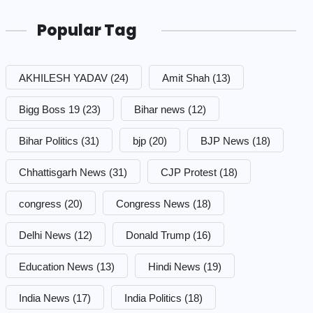
Popular Tag
AKHILESH YADAV
(24)
Amit Shah
(13)
Bigg Boss 19
(23)
Bihar news
(12)
Bihar Politics
(31)
bjp
(20)
BJP News
(18)
Chhattisgarh News
(31)
CJP Protest
(18)
congress
(20)
Congress News
(18)
Delhi News
(12)
Donald Trump
(16)
Education News
(13)
Hindi News
(19)
India News
(17)
India Politics
(18)