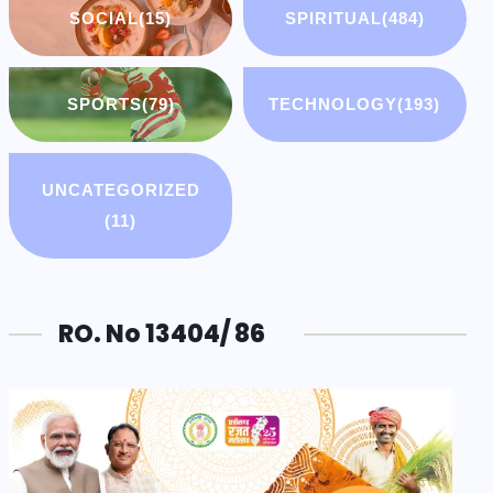
SOCIAL
(15)
SPIRITUAL
(484)
SPORTS
(79)
TECHNOLOGY
(193)
UNCATEGORIZED
(11)
RO. No 13404/ 86