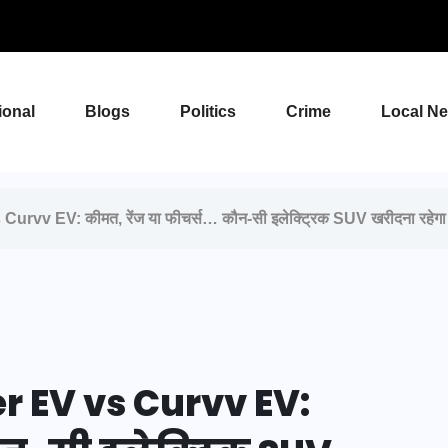
ional
Blogs
Politics
Crime
Local N
urvv EV: कीमत, रेंज या फीचर्स… कौन-सी इलेक्ट्रिक SUV खरीदना रहेगा 
er EV vs Curvv EV: