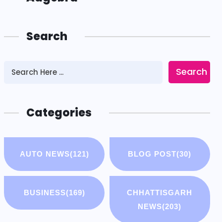
Search
Search
Categories
AUTO NEWS
(121)
BLOG POST
(30)
BUSINESS
(169)
CHHATTISGARH
NEWS
(203)