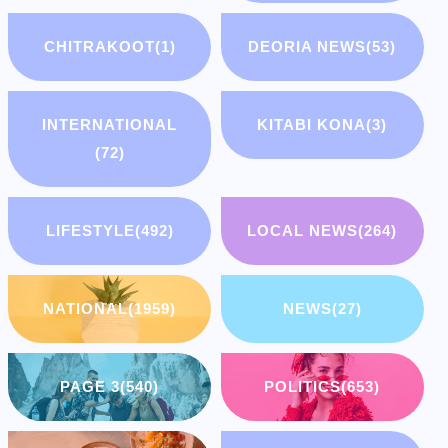
CHITRAKOOT
(1)
DEORIA NEWS
(53)
INTERNATIONAL
KITABI KONA
(3)
(72)
LIFESTYLE
(492)
LOCAL NEWS
(264)
NATIONAL
(1959)
NEWS
(27)
PAGE 3
(540)
POLITICS
(653)