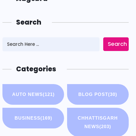
Search
Search
Categories
AUTO NEWS
(121)
BLOG POST
(30)
BUSINESS
(169)
CHHATTISGARH
NEWS
(203)