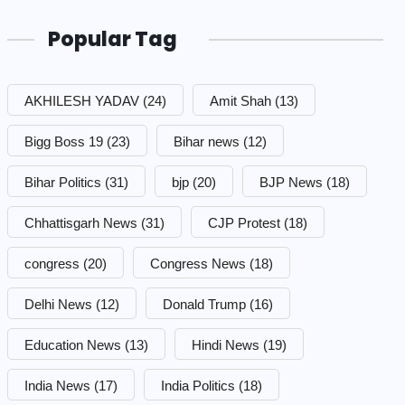
Popular Tag
AKHILESH YADAV
(24)
Amit Shah
(13)
Bigg Boss 19
(23)
Bihar news
(12)
Bihar Politics
(31)
bjp
(20)
BJP News
(18)
Chhattisgarh News
(31)
CJP Protest
(18)
congress
(20)
Congress News
(18)
Delhi News
(12)
Donald Trump
(16)
Education News
(13)
Hindi News
(19)
India News
(17)
India Politics
(18)