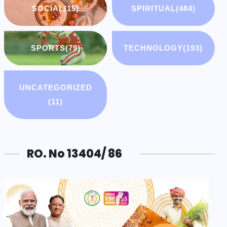
SOCIAL
(15)
SPIRITUAL
(484)
SPORTS
(79)
TECHNOLOGY
(193)
UNCATEGORIZED
(11)
RO. No 13404/ 86