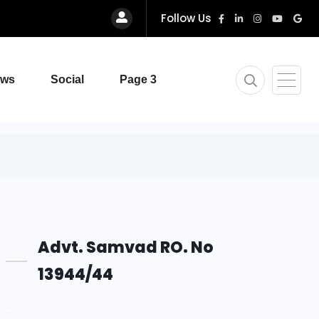
Follow Us
ews
Social
Page 3
Advt. Samvad RO. No
13944/44