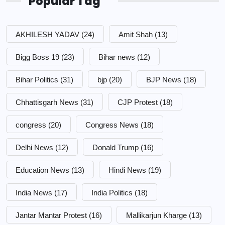
Popular Tag
AKHILESH YADAV
(24)
Amit Shah
(13)
Bigg Boss 19
(23)
Bihar news
(12)
Bihar Politics
(31)
bjp
(20)
BJP News
(18)
Chhattisgarh News
(31)
CJP Protest
(18)
congress
(20)
Congress News
(18)
Delhi News
(12)
Donald Trump
(16)
Education News
(13)
Hindi News
(19)
India News
(17)
India Politics
(18)
Jantar Mantar Protest
(16)
Mallikarjun Kharge
(13)