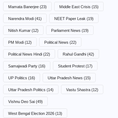
Mamata Banerjee
(23)
Middle East Crisis
(15)
Narendra Modi
(41)
NEET Paper Leak
(19)
Nitish Kumar
(12)
Parliament News
(19)
PM Modi
(12)
Political News
(22)
Political News Hindi
(22)
Rahul Gandhi
(42)
Samajwadi Party
(16)
Student Protest
(17)
UP Politics
(16)
Uttar Pradesh News
(15)
Uttar Pradesh Politics
(14)
Vastu Shastra
(12)
Vishnu Deo Sai
(49)
West Bengal Election 2026
(13)