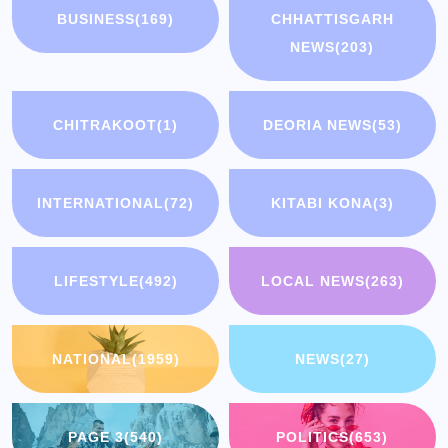
BUSINESS
(169)
CHHATTISGARH
NEWS
(203)
CHITRAKOOT
(1)
DEORIA NEWS
(53)
INTERNATIONAL
(72)
KITABI KONA
(3)
LIFESTYLE
(492)
LOCAL NEWS
(263)
NATIONAL
(1959)
NEWS
(27)
PAGE 3
(540)
POLITICS
(653)