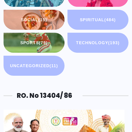
SOCIAL
(15)
SPIRITUAL
(484)
SPORTS
(79)
TECHNOLOGY
(193)
UNCATEGORIZED
(11)
RO. No 13404/ 86