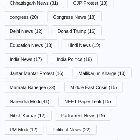
Chhattisgarh News
(31)
CJP Protest
(18)
congress
(20)
Congress News
(18)
Delhi News
(12)
Donald Trump
(16)
Education News
(13)
Hindi News
(19)
India News
(17)
India Politics
(18)
Jantar Mantar Protest
(16)
Mallikarjun Kharge
(13)
Mamata Banerjee
(23)
Middle East Crisis
(15)
Narendra Modi
(41)
NEET Paper Leak
(19)
Nitish Kumar
(12)
Parliament News
(19)
PM Modi
(12)
Political News
(22)