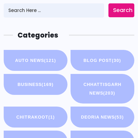
Search
Categories
AUTO NEWS
(121)
BLOG POST
(30)
BUSINESS
(169)
CHHATTISGARH
NEWS
(203)
CHITRAKOOT
(1)
DEORIA NEWS
(53)