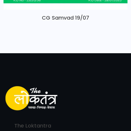
CG Samvad 19/07
The Loktantra