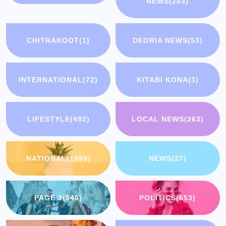
NEWS
(203)
CHITRAKOOT
(1)
DEORIA NEWS
(53)
INTERNATIONAL
(72)
KITABI KONA
(3)
LIFESTYLE
(492)
LOCAL NEWS
(263)
NATIONAL
(1959)
NEWS
(27)
PAGE 3
(540)
POLITICS
(653)