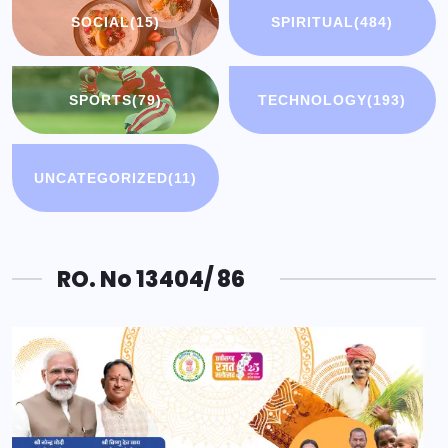
SOCIAL
(15)
SPIRITUAL
(484)
SPORTS
(79)
TECHNOLOGY
(193)
UNCATEGORIZED
(11)
RO. No 13404/ 86