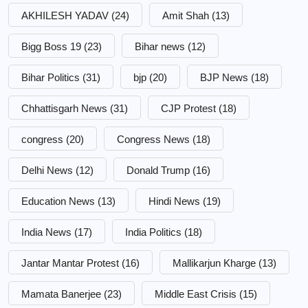
AKHILESH YADAV
(24)
Amit Shah
(13)
Bigg Boss 19
(23)
Bihar news
(12)
Bihar Politics
(31)
bjp
(20)
BJP News
(18)
Chhattisgarh News
(31)
CJP Protest
(18)
congress
(20)
Congress News
(18)
Delhi News
(12)
Donald Trump
(16)
Education News
(13)
Hindi News
(19)
India News
(17)
India Politics
(18)
Jantar Mantar Protest
(16)
Mallikarjun Kharge
(13)
Mamata Banerjee
(23)
Middle East Crisis
(15)