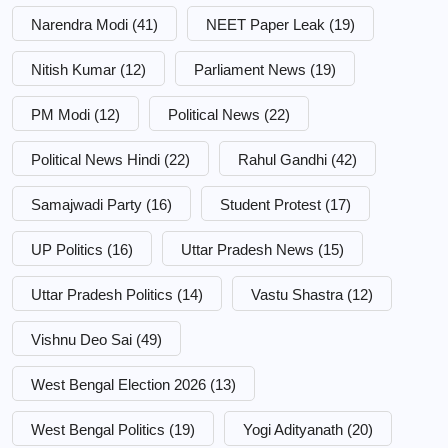
Narendra Modi
(41)
NEET Paper Leak
(19)
Nitish Kumar
(12)
Parliament News
(19)
PM Modi
(12)
Political News
(22)
Political News Hindi
(22)
Rahul Gandhi
(42)
Samajwadi Party
(16)
Student Protest
(17)
UP Politics
(16)
Uttar Pradesh News
(15)
Uttar Pradesh Politics
(14)
Vastu Shastra
(12)
Vishnu Deo Sai
(49)
West Bengal Election 2026
(13)
West Bengal Politics
(19)
Yogi Adityanath
(20)