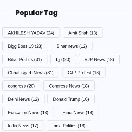
Popular Tag
AKHILESH YADAV
(24)
Amit Shah
(13)
Bigg Boss 19
(23)
Bihar news
(12)
Bihar Politics
(31)
bjp
(20)
BJP News
(18)
Chhattisgarh News
(31)
CJP Protest
(18)
congress
(20)
Congress News
(18)
Delhi News
(12)
Donald Trump
(16)
Education News
(13)
Hindi News
(19)
India News
(17)
India Politics
(18)