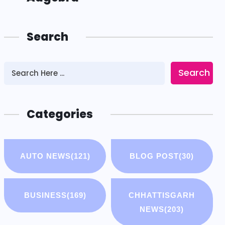
Search
Search
Categories
AUTO NEWS
(121)
BLOG POST
(30)
BUSINESS
(169)
CHHATTISGARH
NEWS
(203)