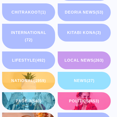
CHITRAKOOT
(1)
DEORIA NEWS
(53)
INTERNATIONAL
KITABI KONA
(3)
(72)
LIFESTYLE
(492)
LOCAL NEWS
(263)
NATIONAL
(1959)
NEWS
(27)
PAGE 3
(540)
POLITICS
(653)