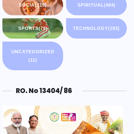
SOCIAL
(15)
SPIRITUAL
(484)
SPORTS
(79)
TECHNOLOGY
(193)
UNCATEGORIZED
(11)
RO. No 13404/ 86