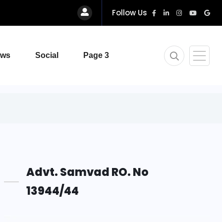
Follow Us
ews
Social
Page 3
Advt. Samvad RO. No
13944/44