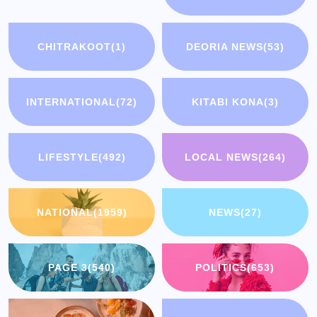
CHITRAKOOT
(1)
DEORIA NEWS
(53)
INTERNATIONAL
(72)
KITABI KONA
(3)
LIFESTYLE
(492)
LOCAL NEWS
(264)
NATIONAL
(1959)
NEWS
(27)
PAGE 3
(540)
POLITICS
(653)