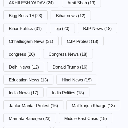
AKHILESH YADAV
(24)
Amit Shah
(13)
Bigg Boss 19
(23)
Bihar news
(12)
Bihar Politics
(31)
bjp
(20)
BJP News
(18)
Chhattisgarh News
(31)
CJP Protest
(18)
congress
(20)
Congress News
(18)
Delhi News
(12)
Donald Trump
(16)
Education News
(13)
Hindi News
(19)
India News
(17)
India Politics
(18)
Jantar Mantar Protest
(16)
Mallikarjun Kharge
(13)
Mamata Banerjee
(23)
Middle East Crisis
(15)