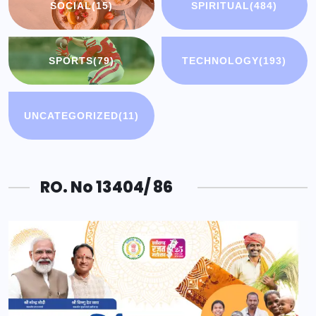
SOCIAL
(15)
SPIRITUAL
(484)
SPORTS
(79)
TECHNOLOGY
(193)
UNCATEGORIZED
(11)
RO. No 13404/ 86