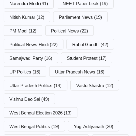
Narendra Modi
(41)
NEET Paper Leak
(19)
Nitish Kumar
(12)
Parliament News
(19)
PM Modi
(12)
Political News
(22)
Political News Hindi
(22)
Rahul Gandhi
(42)
Samajwadi Party
(16)
Student Protest
(17)
UP Politics
(16)
Uttar Pradesh News
(16)
Uttar Pradesh Politics
(14)
Vastu Shastra
(12)
Vishnu Deo Sai
(49)
West Bengal Election 2026
(13)
West Bengal Politics
(19)
Yogi Adityanath
(20)