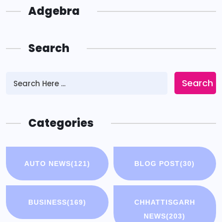
Adgebra
Search
Search
Categories
AUTO NEWS
(121)
BLOG POST
(30)
BUSINESS
(169)
CHHATTISGARH
NEWS
(203)