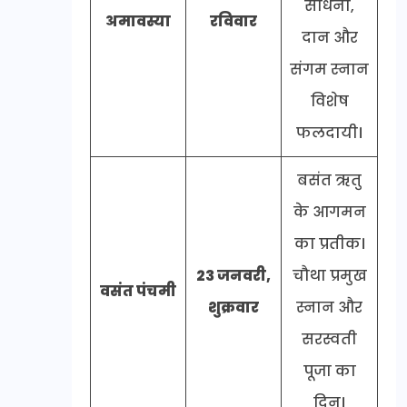
साधना,
अमावस्या
रविवार
दान और
संगम स्नान
विशेष
फलदायी।
बसंत ऋतु
के आगमन
का प्रतीक।
23 जनवरी,
चौथा प्रमुख
वसंत पंचमी
शुक्रवार
स्नान और
सरस्वती
पूजा का
दिन।