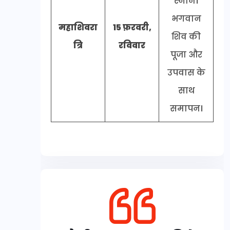
स्नान।
भगवान
महाशिवरा
15 फ़रवरी,
शिव की
त्रि
रविवार
पूजा और
उपवास के
साथ
समापन।