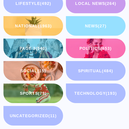
LIFESTYLE
(492)
LOCAL NEWS
(264)
NATIONAL
(1963)
NEWS
(27)
PAGE 3
(540)
POLITICS
(653)
SOCIAL
(15)
SPIRITUAL
(484)
SPORTS
(79)
TECHNOLOGY
(193)
UNCATEGORIZED
(11)