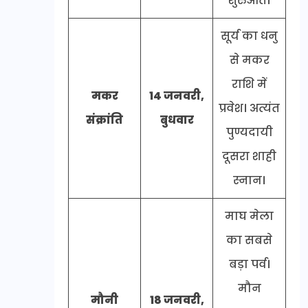
शुरुआत।
सूर्य का धनु
से मकर
राशि में
मकर
14 जनवरी,
प्रवेश। अत्यंत
संक्रांति
बुधवार
पुण्यदायी
दूसरा शाही
स्नान।
माघ मेला
का सबसे
बड़ा पर्व।
मौन
मौनी
18 जनवरी,