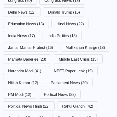
congress
(20)
Congress News
(18)
Delhi News
(12)
Donald Trump
(16)
Education News
(13)
Hindi News
(22)
India News
(17)
India Politics
(18)
Jantar Mantar Protest
(16)
Mallikarjun Kharge
(13)
Mamata Banerjee
(23)
Middle East Crisis
(15)
Narendra Modi
(41)
NEET Paper Leak
(19)
Nitish Kumar
(12)
Parliament News
(20)
PM Modi
(12)
Political News
(22)
Political News Hindi
(22)
Rahul Gandhi
(42)