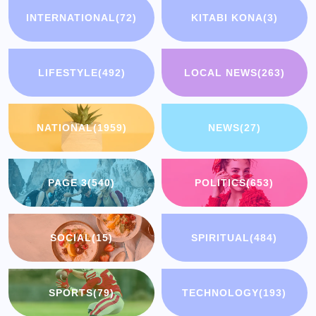
INTERNATIONAL
(72)
KITABI KONA
(3)
LIFESTYLE
(492)
LOCAL NEWS
(263)
NATIONAL
(1959)
NEWS
(27)
PAGE 3
(540)
POLITICS
(653)
SOCIAL
(15)
SPIRITUAL
(484)
SPORTS
(79)
TECHNOLOGY
(193)