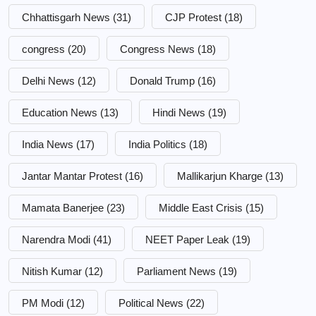
Chhattisgarh News
(31)
CJP Protest
(18)
congress
(20)
Congress News
(18)
Delhi News
(12)
Donald Trump
(16)
Education News
(13)
Hindi News
(19)
India News
(17)
India Politics
(18)
Jantar Mantar Protest
(16)
Mallikarjun Kharge
(13)
Mamata Banerjee
(23)
Middle East Crisis
(15)
Narendra Modi
(41)
NEET Paper Leak
(19)
Nitish Kumar
(12)
Parliament News
(19)
PM Modi
(12)
Political News
(22)