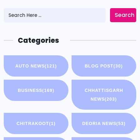
Search
Categories
AUTO NEWS
(121)
BLOG POST
(30)
BUSINESS
(169)
CHHATTISGARH
NEWS
(203)
CHITRAKOOT
(1)
DEORIA NEWS
(53)