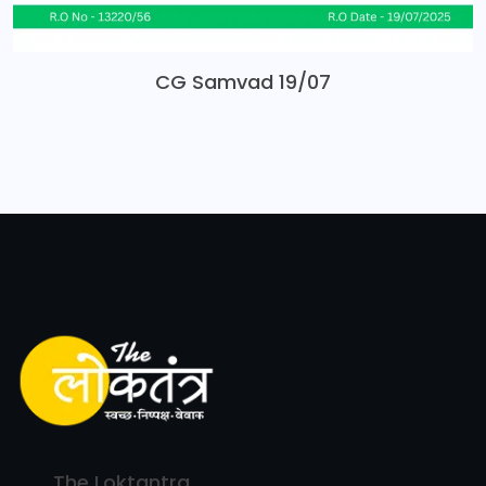
CG Samvad 19/07
The Loktantra