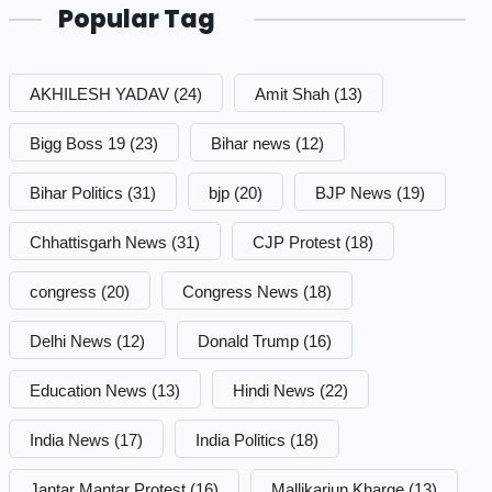
Popular Tag
AKHILESH YADAV
(24)
Amit Shah
(13)
Bigg Boss 19
(23)
Bihar news
(12)
Bihar Politics
(31)
bjp
(20)
BJP News
(19)
Chhattisgarh News
(31)
CJP Protest
(18)
congress
(20)
Congress News
(18)
Delhi News
(12)
Donald Trump
(16)
Education News
(13)
Hindi News
(22)
India News
(17)
India Politics
(18)
Jantar Mantar Protest
(16)
Mallikarjun Kharge
(13)